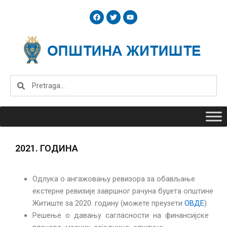
Skip
F
T
Y
to
a
w
o
c
i
u
content
e
t
t
b
t
u
o
e
b
o
r
e
k
Search
Search
2021. ГОДИНА
Одлука о ангажовању ревизора за обављање
екстерне ревизије завршног рачуна буџета општине
Житиште за 2020. годину (можете преузети
ОВДЕ
)
Решење о давању сагласности на финансијске