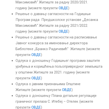
Максимовић“ Житиште за радну 2020/2021.
годину (можете преузети
ОВДЕ
)
Решење о давању сагласности на Годишњи
Програм рада Предшколске установе „Десанка
Максимовић“ Житиште за радну 2021/2022.
годину (можете преузети
ОВДЕ
)
Решење о давању сагласности на расписивање
Јавног конкурса за именовање директора
Библотеке ,,Бранко Радичевић“ Житиште (можете
преузети
ОВДЕ
)
Одлука o доношењу Годишњег програма заштите
уређења и коришћења пољопривредног земљишта
у општини Житиште за 2021. годину (можете
преузети
ОВДЕ
)
Одлука о јавним признањима Општине
Житиште (можете преузети
ОВДЕ
)
Одлука о доношењу Плана детаљне регулације
граничног прелаза С. Итебеј – Отелек (можете
преузети
ОВДЕ
)