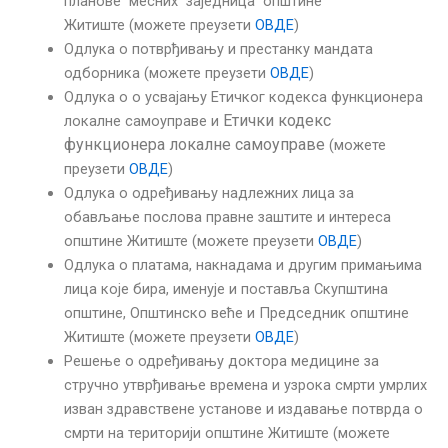
планове месних заједница општине
Житиште (можете преузети
ОВДЕ
)
Одлука о потврђивању и престанку мандата
одборника (можете преузети
ОВДЕ
)
Одлука о о усвајању Етичког кодекса функционера
Етички кодекс
локалне самоуправе и
функционера локалне самоуправе
(можете
преузети
ОВДЕ
)
Одлука о одређивању надлежних лица за
обављање послова правне заштите и интереса
општине Житиште (можете преузети
ОВДЕ
)
Одлука о платама, накнадама и другим примањима
лица које бира, именује и поставља Скупштина
општине, Општинско веће и Председник општине
Житиште (можете преузети
ОВДЕ
)
Решење о одређивању доктора медицине за
стручно утврђивање времена и узрока смрти умрлих
изван здравствене установе и издавање потврда о
смрти на територији општине Житиште (можете