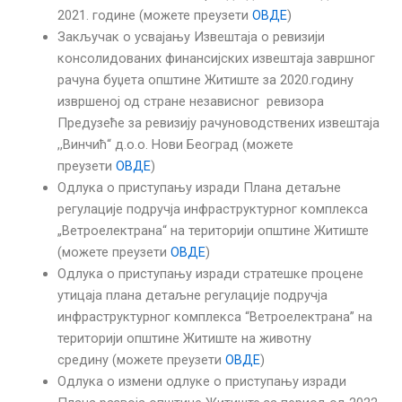
2021. године (можете преузети
ОВДЕ
)
Закључак о усвајању Извештаја о ревизији
консолидованих финансијских извештаја завршног
рачуна буџета општине Житиште за 2020.годину
извршеној од стране независног ревизора
Предузеће за ревизију рачуноводствених извештаја
,,Винчић“ д.о.о. Нови Београд (можете
преузети
ОВДЕ
)
Одлука о приступању изради Плана детаљне
регулације подручја инфраструктурног комплекса
„Ветроелектрана“ на територији општине Житиште
(можете преузети
ОВДЕ
)
Одлука о приступању изради стратешке процене
утицаја плана детаљне регулације подручја
инфраструктурног комплекса “Ветроелектрана” на
територији општине Житиште на животну
средину (можете преузети
ОВДЕ
)
Одлука о измени одлуке о приступању изради