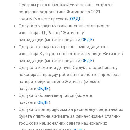
Програм рада и Финансијског плана Центра за
социјални рад општине Житиште за 2021.
годину (можете преузети
ОВДЕ
)
Одлука о усвајању годишњег ликвидационог
извештаја ЈП „Развој“ Житиште у
ликвидацији (можете преузети
ОВДЕ
)
Одлука о усвајању завршног ликвидационог
извештаја Културно просветне заједнице Житиште у
ликвидацији (можете преузети
ОВДЕ
)
Одлука о измени и допуни Одлуке о одређивању
локација за продају робе ван пословног простора
на територији општине Житиште (можете
преузети
ОВДЕ
)
Одлука о боравишној такси (можете
преузети
ОВДЕ
)
Одлука о критеријумима за расподелу средстава из
буџета општине Житиште за финансирање сталних
трошкова националних савета националних