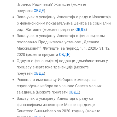
,,Бранко Радичевић“ Житиште (можете
преузети
ОВДЕ
)
Закључак о усвајању Извештајa о раду и Извештајa
о финансијским показатељима Центра за социјални
рад Житиште (можете преузети
ОВДЕ
)
Закључак о усвајању Извештаја о финансијском
пословању Предшколске установе ,,Десанка
Максимовић“ Житиште за период 1. 1. 2020.- 31. 12.
2020 (можете преузети
ОВДЕ
)
Одлука о финансијској подршци домаћинствима у
процесу енергетске транзиције (можете
преузети
ОВДЕ
)
Решење о именовању Изборне комисије за
спровођење избора за чланове Савета месних
заједница (можете преузети
ОВДЕ
)
Закључак о усвајању Извештаја о раду са
финансијским извештајем Месне заједнице
Банатско Вишњићево за 2020. годину (можете