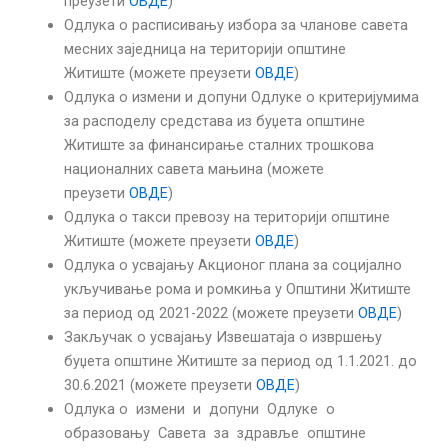
преузети
ОВДЕ
)
Одлука о расписивању избора за чланове савета
месних заједница на територији општине
Житиште (можете преузети
ОВДЕ
)
Одлука о измени и допуни Одлуке о критеријумима
за расподелу средстава из буџета општине
Житиште за финансирање сталних трошкова
националних савета мањина (можете
преузети
ОВДЕ
)
Одлука о такси превозу на територији општине
Житиште (можете преузети
ОВДЕ
)
Одлука о усвајању Акционог плана за социјално
укључивање рома и ромкиња у Општини Житиште
за период од 2021-2022 (можете преузети
ОВДЕ
)
Закључак о усвајању Извешатаја о извршењу
буџета општине Житиште за период од 1.1.2021. до
30.6.2021 (можете преузети
ОВДЕ
)
Одлука о измени и допуни Одлуке о
образовању Савета за здравље општине