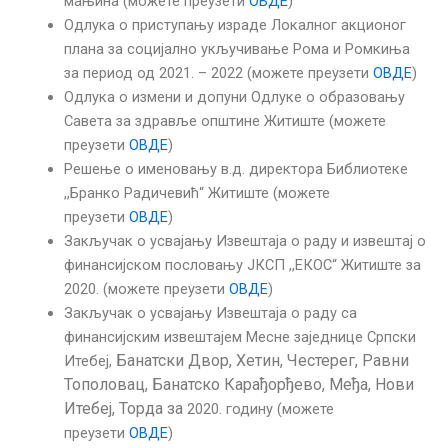
мањина (можете преузети
ОВДЕ
)
Одлука о приступању израде Локалног акционог
плана за социјално укључивање Рома и Ромкиња
за период од 2021. – 2022 (можете преузети
ОВДЕ
)
Одлука о измени и допуни Одлуке о образовању
Савета за здравље општине Житиште (можете
преузети
ОВДЕ
)
Решење о именовању в.д. директора Библиотеке
,,Бранко Радичевић“ Житиште (можете
преузети
ОВДЕ
)
Закључак о усвајању Извештаја о раду и извештај о
финансијском пословању ЈКСП ,,ЕКОС“ Житиште за
2020. (можете преузети
ОВДЕ
)
Закључак о усвајању Извештаја о раду са
финансијским извештајем Месне заједнице Српски
Банатски Двор,
Хетин,
Честерег,
Равни
Итебеј,
Тополовац,
Банатско Карађорђево,
Међа, Нови
Итебеј, Торда за
2020. годину (можете
преузети
ОВДЕ
)