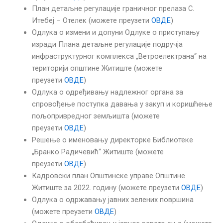
План детаљне регулације граничног прелаза С.
Итебеј – Отелек (можете преузети
ОВДЕ
)
Одлука о измени и допуни Одлуке о приступању
изради Плана детаљне регулације подручја
инфраструктурног комплекса „Ветроелектрана“ на
територији општине Житиште (можете
преузети
ОВДЕ
)
Одлука о одређивању надлежног органа за
спровођење поступка давања у закуп и коришћење
пољопривредног земљишта (можете
преузети
ОВДЕ
)
Решење о именовању директорке Библиотеке
„Бранко Радичевић“ Житиште (можете
преузети
ОВДЕ
)
Кадровски план Општинске управе Општине
Житиште за 2022. годину (можете преузети
ОВДЕ
)
Одлука о одржавању јавних зелених површина
(можете преузети
ОВДЕ
)