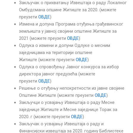
Закључак о прихватању Извештаја о раду Локалног
Омбудсмана опшине Житиште за 2020. (можете
преузети
ОВДЕ
)
Измена и допуна Програма отуђења грађевинског
земљишта у јавној својини општине Житиште за
2021 (можете преузети
ОВДЕ
)
Одлука о измени и допуни Одлуке о месним
заједницама на територији општине
Житиште (можете преузети
ОВДЕ
)
Одлука о спровођењу Јавног конкурса за избор
директора јавног предузећа (можете
преузети
ОВДЕ
)
Решење о отуђењу непокретности из јавне својине
Општине Житиште (можете преузети
ОВДЕ
)
Закључци о усвајању Извештаја о раду Месне
заједнице Житиште и Месне заједнице Торак за
2020. г (можете преузети
ОВДЕ
)
Закључак о усвајању Извештајa о раду и
Финансијски извештајa за 2020. годину Библиотеке