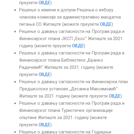
преузети
ОВДЕ
)
Решење о измени и допуни Решења о избору
чланова комисије за административно мандатна
питања СО Житиште (можете преузети
ОВДЕ
)
Решење о давању сагласности на Програм рада и
Финансијског плана ЈКСП „Екос“ Житиште за 2021.
годину (можете преузети
ОВДЕ
)
Решење о давању сагласности на Програм рада и
Финансијског плана Библиотеке „Бранко
Радичевић“ Житиште за 2021. годину (можете
преузети
ОВДЕ
)
Решење о давању сагласности на Финансијски план
Предшколске установе „Десанка Максимовић“
Житиште за 2021. годину (можете преузети
ОВДЕ
)
Решење о давању сагласности на Програм рада и
Финансијског плана Туристичке организације
општине Житиште за 2021. годину (можете
преузети
ОВДЕ
)
Решење о давању сагласности на Годишњи