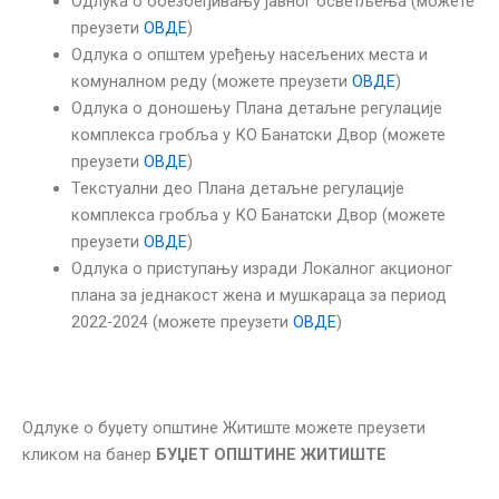
Одлука о обезбеђивању јавног осветљења (можете
преузети
ОВДЕ
)
Одлука о општем уређењу насељених места и
комуналном реду (можете преузети
ОВДЕ
)
Одлука о доношењу Плана детаљне регулације
комплекса гробља у КО Банатски Двор (можете
преузети
ОВДЕ
)
Текстуални део Плана детаљне регулације
комплекса гробља у КО Банатски Двор (можете
преузети
ОВДЕ
)
Одлука о приступању изради Локалног акционог
плана за једнакост жена и мушкараца за период
2022-2024 (можете преузети
ОВДЕ
)
Одлуке о буџету општине Житиште можете преузети
кликом на банер
БУЏЕТ ОПШТИНЕ ЖИТИШТЕ