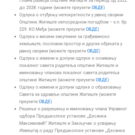
Плана развоја општине Житиште за период од 2022.
до 2028. године (можете преузети
ОВДЕ
)
Одлука о отуђењу непокретности у јавној својини
Општине Житиште непосредном погодбом – к.п. бр.
229. КО Међа (можете преузети
ОВДЕ
)
Одлука о висини закупнине за грађевинско
земљиште, пословни простор и других објеката у
јавној својини (можете преузети
ОВДЕ
)
Одлука о измени и допуни одлуке о оснивању
локалног савета родитеља општине Житиште и
именовању чланова локалног савета родитеља
општине Житиште (можете преузети
ОВДЕ
)
Одлуку о измени и допуни одлуке о образовању
Савета за здравље општине Житиште (можете
преузети
ОВДЕ
)
Решење о разрешењу и именовању члана Управног
одбора Предшколске установе „Десанка
Максимовић“ Житиште и Закључак о усвајању
Извештај о раду Предшколске установе „Десанка