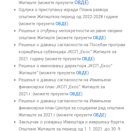
ОВДЕ
)
Житиште (можете преузети
Одлука о приступању изради Плана развоја
општине Житиштеза период од 2022-2028 године
(можете преузети
ОВДЕ
)
Решење о отуђењу непокретности из јавне својине
општине Житиште (можете преузети
ОВДЕ
)
Решење о давању сагласности на Посебан програм
коришћења субвенција ЈКСП „Екос“ Житиште за
2021. годину (можете преузети
ОВДЕ
)
Решење о именовању директора ЈКСП „Екос“
Житиште“ (можете преузети
ОВДЕ
)
Решење о давању сагласности на Измењени
финансијски план ЈКСП „Екос“ Житиште за
2021.г. (можете преузети
ОВДЕ
)
Решење о давању сагласности на Измењени
финансијски план Центра за социјални рад општине
Житиште за 2021.г (можете преузети
ОВДЕ
)
Закључак о усвајању Извештаја о извршењу буџета
Општине Житиште за период од 1. 1. 2021. до 30. 9.