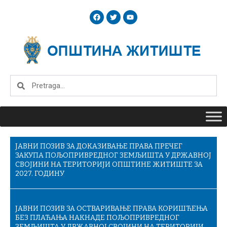
Skip
F
T
Y
to
a
w
o
c
i
u
content
e
t
t
b
t
u
o
e
b
o
r
e
k
Search
Search
ЈАВНИ ПОЗИВ ЗА ДОКАЗИВАЊЕ ПРАВА ПРЕЧЕГ
ЗАКУПА ПОЉОПРИВРЕДНОГ ЗЕМЉИШТА У ДРЖАВНОЈ
СВОЈИНИ НА ТЕРИТОРИЈИ ОПШТИНЕ ЖИТИШТЕ ЗА
2027. ГОДИНУ
ЈАВНИ ПОЗИВ ЗА ОСТВАРИВАЊЕ ПРАВА КОРИШЋЕЊА
БЕЗ ПЛАЋАЊА НАКНАДЕ ПОЉОПРИВРЕДНОГ
ЗЕМЉИШТА У ДРЖАВНОЈ СВОЈИНИ НА ТЕРИТОРИЈИ