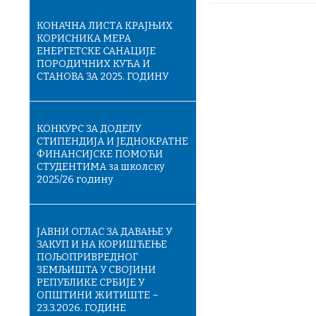
КОНАЧНA ЛИСТA КРАЈЊИХ
КОРИСНИКА МЕРА
ЕНЕРГЕТСКЕ САНАЦИЈЕ
ПОРОДИЧНИХ КУЋА И
СТАНОВА ЗА 2025. ГОДИНУ
КОНКУРС ЗА ДОДЕЛУ
СТИПЕНДИЈА И ЈЕДНОКРАТНЕ
ФИНАНСИЈСКЕ ПОМОЋИ
СТУДЕНТИМА за школску
2025/26 годину
ЈАВНИ ОГЛАС ЗА ДАВАЊЕ У
ЗАКУП И НА КОРИШЋЕЊЕ
ПОЉОПРИВРЕДНОГ
ЗЕМЉИШТА У СВОЈИНИ
РЕПУБЛИКЕ СРБИЈЕ У
ОПШТИНИ ЖИТИШТЕ –
23.3.2026. ГОДИНЕ