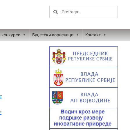
Search
Search
и конкурси
Буџетски корисници
Контакт
Е
Е