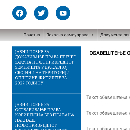
Skip
F
T
Y
to
a
w
o
content
c
i
u
e
t
t
Почетна
Локална самоуправа
Документа оп
b
t
u
o
e
b
o
r
e
ЈАВНИ ПОЗИВ ЗА
ОБАВЕШТЕЊЕ ОП
ДОКАЗИВАЊЕ ПРАВА ПРЕЧЕГ
k
ЗАКУПА ПОЉОПРИВРЕДНОГ
ЗЕМЉИШТА У ДРЖАВНОЈ
СВОЈИНИ НА ТЕРИТОРИЈИ
ОПШТИНЕ ЖИТИШТЕ ЗА
2027. ГОДИНУ
Текст обавештења н
ЈАВНИ ПОЗИВ ЗА
ОСТВАРИВАЊЕ ПРАВА
Текст обавештења н
КОРИШЋЕЊА БЕЗ ПЛАЋАЊА
НАКНАДЕ
ПОЉОПРИВРЕДНОГ
Текст обавештења 