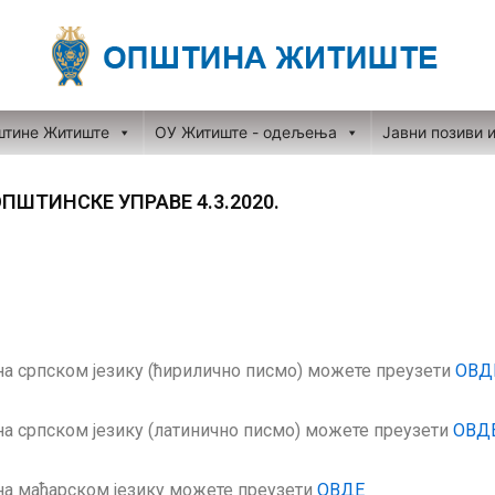
штине Житиште
ОУ Житиште - одељења
Јавни позиви 
ШТИНСКЕ УПРАВЕ 4.3.2020.
а српском језику (ћирилично писмо) можете преузети
ОВД
а српском језику (латинично писмо) можете преузети
ОВД
на мађарском језику можете преузети
ОВДЕ