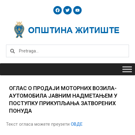
Skip
F
T
Y
to
a
w
o
c
i
u
content
e
t
t
b
t
u
o
e
b
o
r
e
k
Search
Search
ОГЛАС О ПРОДАЈИ МОТОРНИХ ВОЗИЛА-
АУТОМОБИЛА ЈАВНИМ НАДМЕТАЊЕМ У
ПОСТУПКУ ПРИКУПЉАЊА ЗАТВОРЕНИХ
ПОНУДА
Текст огласа можете преузети
ОВДЕ