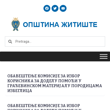
Skip
F
T
Y
to
a
w
o
c
i
u
content
e
t
t
b
t
u
o
e
b
o
r
e
k
Search
Search
ОБАВЕШТЕЊЕ КОМИСИЈЕ ЗА ИЗБОР
КОРИСНИКА ЗА ДОДЕЛУ ПОМОЋИ У
ГРАЂЕВИНСКОМ МАТЕРИЈАЛУ ПОРОДИЦАМА
ИЗБЕГЛИЦА
ОБАВЕШТЕЊЕ КОМИСИЈЕ ЗА ИЗБОР