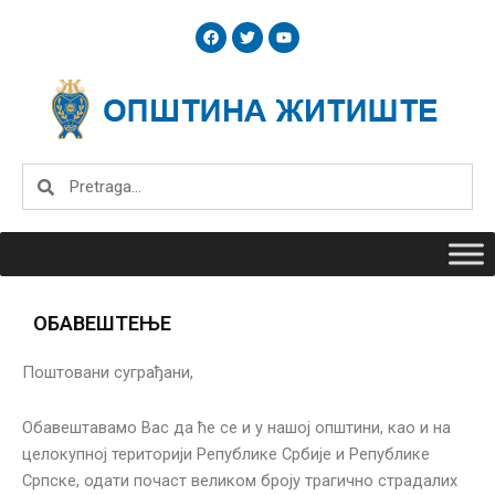
Skip
F
T
Y
to
a
w
o
c
i
u
content
e
t
t
b
t
u
o
e
b
o
r
e
k
Search
Search
ОБАВЕШТЕЊЕ
Поштовани суграђани,
Обавештавамо Вас да ће се и у нашој општини, као и на
целокупној територији Републике Србије и Републике
Српске, одати почаст великом броју трагично страдалих