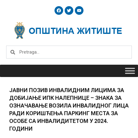
Skip
F
T
Y
to
a
w
o
c
i
u
content
e
t
t
b
t
u
o
e
b
o
r
e
k
Search
Search
JАВНИ ПОЗИВ ИНВАЛИДНИМ ЛИЦИМА ЗА
ДОБИЈАЊЕ ИПК НАЛЕПНИЦЕ – ЗНАКА ЗА
ОЗНАЧАВАЊЕ ВОЗИЛА ИНВАЛИДНОГ ЛИЦА
РАДИ КОРИШЋЕЊА ПАРКИНГ МЕСТА ЗА
ОСОБЕ СА ИНВАЛИДИТЕТОМ У 2024.
ГОДИНИ