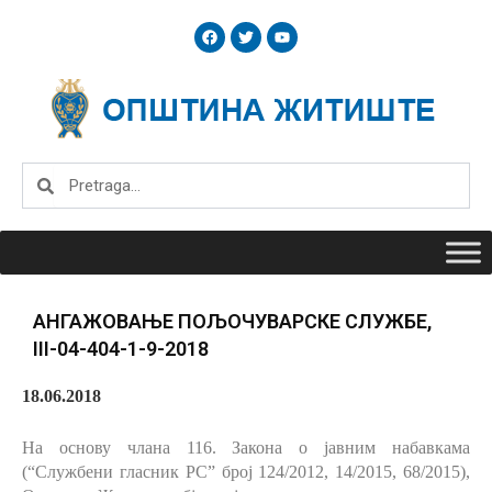
Skip
F
T
Y
to
a
w
o
c
i
u
content
e
t
t
b
t
u
o
e
b
o
r
e
k
Search
Search
АНГАЖОВАЊЕ ПОЉОЧУВАРСКЕ СЛУЖБЕ,
III-04-404-1-9-2018
18.06.2018
На основу члана 116.
Закона о јавним набавкама
(“Службени гласник РС” број 124/2012, 14/2015, 68/2015),