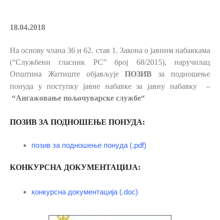
18.04.2018
На основу члана 36 и 62. став 1.
Закона о јавним набавкама
(“Службени гласник РС” број 68/2015), наручилац
Општина Житиште објављује
ПОЗИВ
за подношење
понуда у поступку јавне набавке за јавну набавку
–
“
Ангажовање пољочуварске службе
“
ПОЗИВ ЗА ПОДНОШЕЊЕ ПОНУДА:
позив за подношење понуда (.pdf)
КОНКУРСНА ДОКУМЕНТАЦИЈА:
конкурсна документација (.doc)