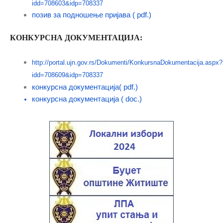
idd=708603&idp=708337
позив за подношење пријава ( pdf.)
КОНКУРСНА ДОКУМЕНТАЦИЈА:
http://portal.ujn.gov.rs/Dokumenti/KonkursnaDokumentacija.aspx?
idd=708609&idp=708337
конкурсна дoкументација( pdf.)
конкурсна документација ( doc.)