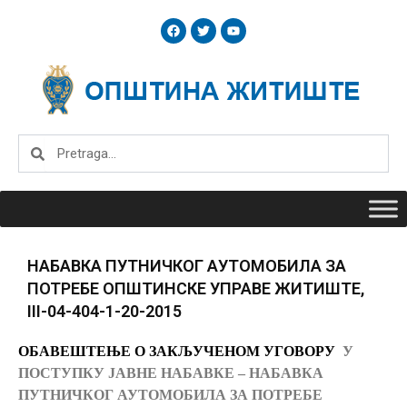
Skip
F
T
Y
to
a
w
o
c
i
u
content
e
t
t
b
t
u
o
e
b
o
r
e
k
Search
Search
НАБАВКА ПУТНИЧКОГ АУТОМОБИЛА ЗА
ПОТРЕБЕ ОПШТИНСКЕ УПРАВЕ ЖИТИШТЕ,
III-04-404-1-20-2015
ОБАВЕШТЕЊЕ О ЗАКЉУЧЕНОМ УГОВОРУ
У
ПОСТУПКУ ЈАВНЕ НАБАВКЕ – НАБАВКА
ПУТНИЧКОГ АУТОМОБИЛА ЗА ПОТРЕБЕ