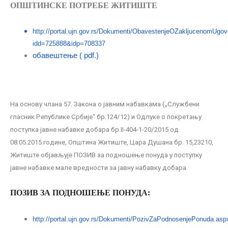
ОПШТИНСКЕ ПОТРЕБЕ ЖИТИШТЕ
http://portal.ujn.gov.rs/Dokumenti/ObavestenjeOZakljucenomUgov
idd=725888&idp=708337
обавештење ( pdf.)
Нa основу члана 57. Закона о јавним набавкама („Службени
гласник Републике Србије“ бр.124/12) и Одлуке о покретању
поступка јавне набавке добара бр.II-404-1-20/2015 од
08.05.2015.године, Општина Житиште, Цара Душана бр. 15,23210,
Житиште објављује ПОЗИВ за подношење понуда у поступку
јавне набавке мале вредности за јавну набавку добара
ПОЗИВ ЗА ПОДНОШЕЊЕ ПОНУДА:
http://portal.ujn.gov.rs/Dokumenti/PozivZaPodnosenjePonuda.asp