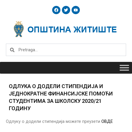
Skip
F
T
Y
to
a
w
o
c
i
u
content
e
t
t
b
t
u
o
e
b
o
r
e
k
Search
Search
ОДЛУКА О ДОДЕЛИ СТИПЕНДИЈА И
ЈЕДНОКРАТНЕ ФИНАНСИЈСКЕ ПОМОЋИ
СТУДЕНТИМА ЗА ШКОЛСКУ 2020/21
ГОДИНУ
Одлуку о додели стипендија можете преузети
ОВДЕ