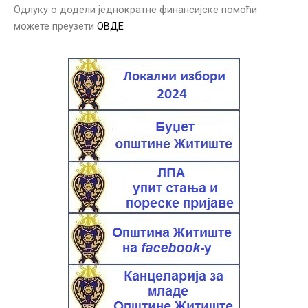
Одлуку о додели једнократне финансијске помоћи
можете преузети
ОВДЕ