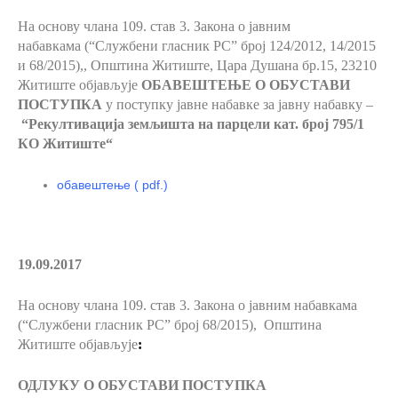
На основу члана 109. став 3. Закона о јавним
набавкама (“Службени гласник РС” број 124/2012, 14/2015
и
68/2015
),, Општина Житиште, Цара Душана бр.15, 23210
Житиште објављује
ОБАВЕШТЕЊЕ О ОБУСТАВИ
ПОСТУПКА
у поступку јавне набавке за јавну набавку –
“
Рекултивација земљишта на парцели кат. број 795/1
КО Житиште
“
обавештење ( pdf.)
19.09.2017
На основу члана 109. став 3.
Закона о јавним набавкама
(“Службени гласник РС” број 68/2015), Општина
Житиште објављује
:
ОДЛУКУ О ОБУСТАВИ ПОСТУПКА