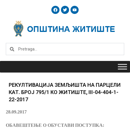
Skip
F
T
Y
to
a
w
o
c
i
u
content
e
t
t
b
t
u
o
e
b
o
r
e
k
Search
Search
РЕКУЛТИВАЦИЈА ЗЕМЉИШТА НА ПАРЦЕЛИ
КАТ. БРОЈ 795/1 КО ЖИТИШТЕ, III-04-404-1-
22-2017
28.09.2017
ОБАВЕШТЕЊЕ О ОБУСТАВИ ПОСТУПКА: