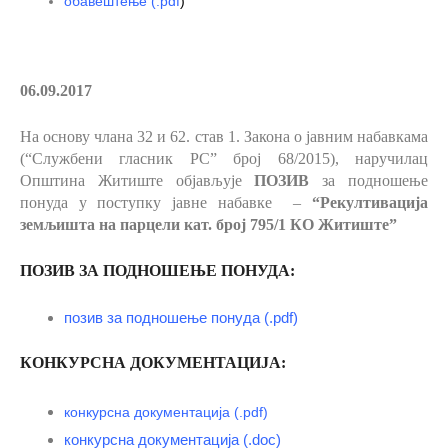
обавештење
(.pdf
)
06.09.2017
На основу члана 32 и 62. став 1.
Закона о јавним набавкама
(“Службени гласник РС” број 68/2015), наручилац
Општина Житиште објављује
ПОЗИВ
за подношење
понуда у поступку јавне набавке –
“
Рекултивација
земљишта на парцели кат. број 795/1 КО Житиште”
ПОЗИВ ЗА ПОДНОШЕЊЕ ПОНУДА:
позив за подношење понуда (.pdf)
КОНКУРСНА ДОКУМЕНТАЦИЈА:
конкурсна документација (.pdf)
конкурсна документација (.doc)