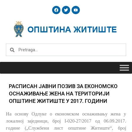
Skip
F
T
Y
to
a
w
o
c
i
u
content
e
t
t
b
t
u
o
e
b
o
r
e
k
Search
Search
РАСПИСАН ЈАВНИ ПОЗИВ ЗА ЕКОНОМСКО
ОСНАЖИВАЊЕ ЖЕНА НА ТЕРИТОРИЈИ
ОПШТИНЕ ЖИТИШТЕ У 2017. ГОДИНИ
На основу Одлуке о економском оснаживању жена у
локалној заједници, број I-020-27/2017 од 06.09.2017.
године („Службени лист општине Житиште“, број