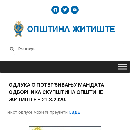
Skip
F
T
Y
to
a
w
o
c
i
u
content
e
t
t
b
t
u
o
e
b
o
r
e
k
Search
Search
ОДЛУКА О ПОТВРЂИВАЊУ МАНДАТА
ОДБОРНИКА СКУПШТИНА ОПШТИНЕ
ЖИТИШТЕ – 21.8.2020.
Текст одлуке можете преузети
ОВДЕ