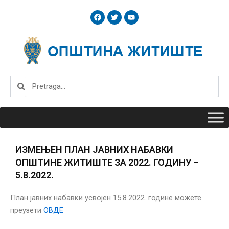
Skip
F
T
Y
to
a
w
o
c
i
u
content
e
t
t
b
t
u
o
e
b
o
r
e
k
Search
Search
ИЗМЕЊЕН ПЛАН ЈАВНИХ НАБАВКИ
ОПШТИНЕ ЖИТИШТЕ ЗА 2022. ГОДИНУ –
5.8.2022.
План јавних набавки усвојен 15.8.2022. године можете
преузети
ОВДЕ