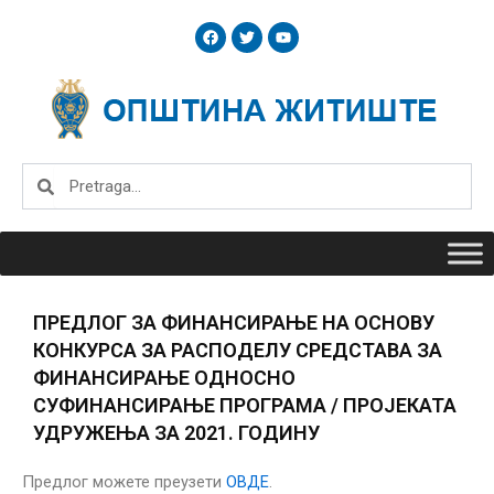
Skip
F
T
Y
to
a
w
o
c
i
u
content
e
t
t
b
t
u
o
e
b
o
r
e
k
Search
Search
ПРЕДЛОГ ЗА ФИНАНСИРАЊЕ НА ОСНОВУ
КОНКУРСА ЗА РАСПОДЕЛУ СРЕДСТАВА ЗА
ФИНАНСИРАЊЕ ОДНОСНО
СУФИНАНСИРАЊЕ ПРОГРАМА / ПРОЈЕКАТА
УДРУЖЕЊА ЗА 2021. ГОДИНУ
Предлог можете преузети
ОВДЕ
.