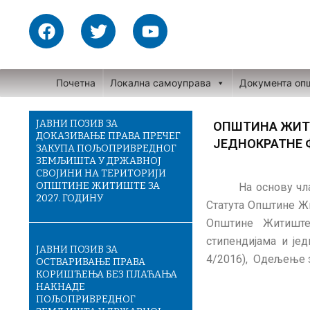
Skip
F
T
Y
to
a
w
o
content
c
i
u
e
t
t
Почетна
Локална самоуправа
Документа оп
b
t
u
o
e
b
o
r
e
ЈАВНИ ПОЗИВ ЗА
ОПШТИНА ЖИТИ
ДОКАЗИВАЊЕ ПРАВА ПРЕЧЕГ
k
ЈЕДНОКРАТНЕ
ЗАКУПА ПОЉОПРИВРЕДНОГ
ЗЕМЉИШТА У ДРЖАВНОЈ
СВОЈИНИ НА ТЕРИТОРИЈИ
ОПШТИНЕ ЖИТИШТЕ ЗА
На основу чла
2027. ГОДИНУ
Статута Општине Жи
Општине Житиште 
стипендијама и јед
ЈАВНИ ПОЗИВ ЗА
4/2016), Одељење з
ОСТВАРИВАЊЕ ПРАВА
КОРИШЋЕЊА БЕЗ ПЛАЋАЊА
НАКНАДЕ
ПОЉОПРИВРЕДНОГ