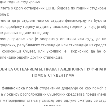
одне године студирања;
лтета о броју остварених ЕСПБ бодова по години студирањ
рања;
лтета да је студент чије се студије финансирају из буџе
ао одређену годину студија у школској години у којој је о
ов давања године за годину;
сиоца пријаве која је оверена у општини или суду, да н
градских, републичких стипендија или стипендија из средс
у корисници буџета, или уколико је корисник, да ће 
ипендије одрећи других стипендија.
ОВИ ЗА ОСТВАРИВАЊЕ ПРАВА НА
ЈЕДНОКРАТНУ ФИНАН
ПОМОЋ СТУДЕНТИМА
 финансијска помоћ
студентима додељује се као помоћ с
, а у оквиру расположивих буџетских средстава предвиђени
г материјалног стања у смислу ове одлуке сматрају се сту