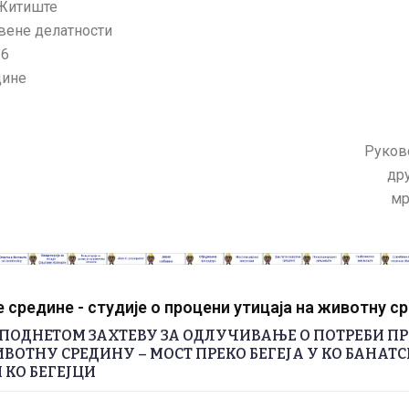
 Житиште
ене делатности
16
дине
Руков
др
мр
средине - студије о процени утицаја на животну с
ПОДНЕТОМ ЗАХТЕВУ ЗА ОДЛУЧИВАЊЕ О ПОТРЕБИ П
ВОТНУ СРЕДИНУ – МОСТ ПРЕКО БЕГЕЈА У КО БАНАТС
 КО БЕГЕЈЦИ