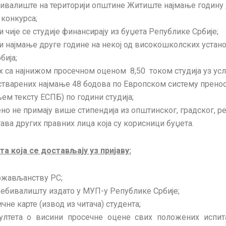
бивалиште на територији општине Житиште најмање годину 
конкурса;
и чије се студије финансирају из буџета Републике Србије;
ти најмање друге године на некој од високошколских установ
бија;
ех са најнижом просечном оценом 8,50 током студија уз ус
остварених најмање 48 бодова по Европском систему пренос
ем тексту ЕСПБ) по години студија;
но не примају више стипендија из општинског, градског, р
ава других правних лица која су корисници буџета.
а која се достављају уз пријаву:
ржављанству РС;
ебивалишту издато у МУП-у Републике Србије;
чне карте (извод из читача) студента;
ултета о висини просечне оцене свих положених испит