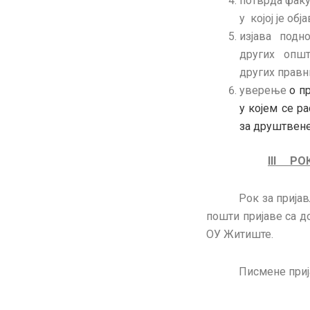
потврда факу
у којој је об
изјава подн
других општ
других правни
уверење
о пр
у којем се р
за друштвене
III
РО
Рок за прија
пошти пријаве са 
ОУ Житиште.
Писмене приј