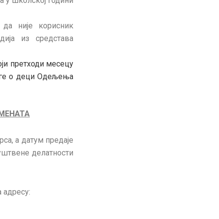
ја у школској години
 да није корисник
дија из средстава
оји претходи
месецу
ге о
деци Одељења
МЕНАТА
са, а датум предаје
уштвене делатности
 адресу: