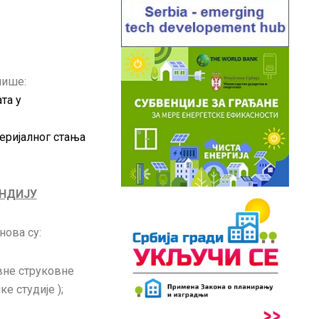
нише:
та у
еријалног стања
НДИЈУ
нова су:
овне струковне
е студије );