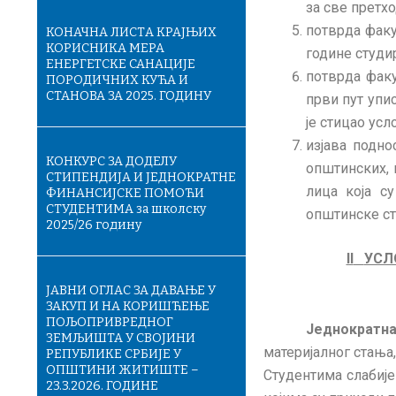
за све претх
потврда факу
КОНАЧНA ЛИСТA КРАЈЊИХ
КОРИСНИКА МЕРА
године студи
ЕНЕРГЕТСКЕ САНАЦИЈЕ
потврда факу
ПОРОДИЧНИХ КУЋА И
СТАНОВА ЗА 2025. ГОДИНУ
први пут упис
је стицао усл
изјава подно
КОНКУРС ЗА ДОДЕЛУ
општинских, 
СТИПЕНДИЈА И ЈЕДНОКРАТНЕ
лица која с
ФИНАНСИЈСКЕ ПОМОЋИ
СТУДЕНТИМА за школску
општинске ст
2025/26 годину
II
УСЛ
ЈАВНИ ОГЛАС ЗА ДАВАЊЕ У
ЗАКУП И НА КОРИШЋЕЊЕ
ПОЉОПРИВРЕДНОГ
Једнократна
ЗЕМЉИШТА У СВОЈИНИ
материјалног стања
РЕПУБЛИКЕ СРБИЈЕ У
ОПШТИНИ ЖИТИШТЕ –
Студентима слабије
23.3.2026. ГОДИНЕ