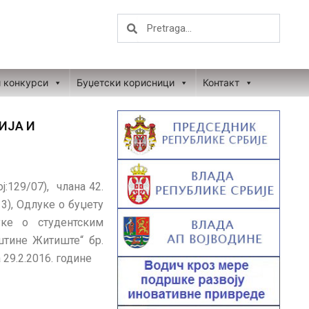
Search
Search
и конкурси
Буџетски корисници
Контакт
ИЈА И
ј:129/07), члана 42.
3), Одлуке о буџету
уке о студентским
пштине Житиште“ бр.
29.2.2016. године