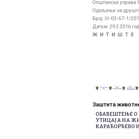
Општинска управа
Одељење за друштв
Број: III-03-67-1/20
Датум: 29.2.2016.го
Ж И Т И Ш Т Е
Заштита животне 
ОБАВЕШТЕЊЕ О 
УТИЦАЈА НА ЖИ
КАРАЂОРЂЕВО И