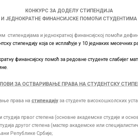
КОНКУРС ЗА ДОДЕЛУ СТИПЕНДИЈА
И ЈЕДНОКРАТНЕ ФИНАНСИЈСКЕ ПОМОЋИ СТУДЕНТИМА
им стипендијама и једнократној финансијској помоћи дефи
ску стипендију која се исплаћује у 10 једнаких месечних ра
ратну финансијску помоћ за редовне
студенте
слабијег мат
ине.
ВИ ЗА ОСТВАРИВАЊЕ ПРАВА НА
СТУДЕНТСКУ
СТИПЕ
вање права на
стипендију
за студенте високошколских уста
ти студија првог степена (основне академске студије и осн
студија другог степена (мастер академске или специјалистичк
ани Републике Србије;