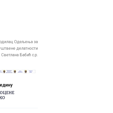
одилац Одељења за
уштвене делатности
 Светлана Бабић с.р.
редину
РОЦЕНЕ
КО