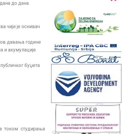
дана до дана
а чији је оснивач
лов давања године
а и акумулације
епубличког буџета
а током студирања