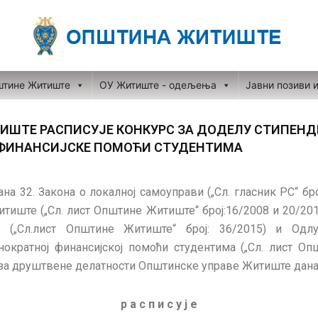
штине Житиште
ОУ Житиште - одељења
Јавни позиви 
ШТЕ РАСПИСУЈЕ КОНКУРС ЗА ДОДЕЛУ СТИПЕНД
 ФИНАНСИЈСКЕ ПОМОЋИ СТУДЕНТИМА
на 32. Закона о локалној самоуправи („Сл. гласник РС“ бро
тиште („Сл. лист Општине Житиште“ број:16/2008 и 20/201
(„Сл.лист Општине Житиште“ број: 36/2015) и Одл
нократној финансијској помоћи студентима („Сл. лист О
а друштвене делатности Општинске управе Житиште дана 
р а с п и с у ј е