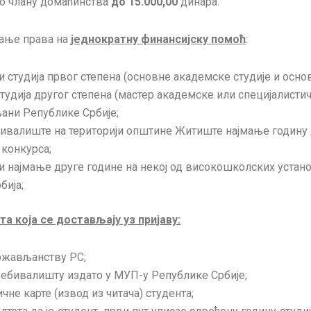
по члану домаћинства
до 15.000,00
динара.
вање права на
једнократну финансијску помоћ
:
ти студија првог степена (основне академске студије и осн
студија другог степена (мастер академске или специјалистичк
ани Републике Србије;
бивалиште на територији општине Житиште најмање годину 
конкурса;
ти најмање друге године на некој од високошколских установ
бија;
а која се достављају уз пријаву:
ржављанству РС;
ебивалишту издато у МУП-у Републике Србије;
чне карте (извод из читача) студента;