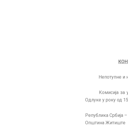
КОН
Непотупне и 
Комисија за 
Одлуке у року од 1
Република Србија –
Општина Житиштe