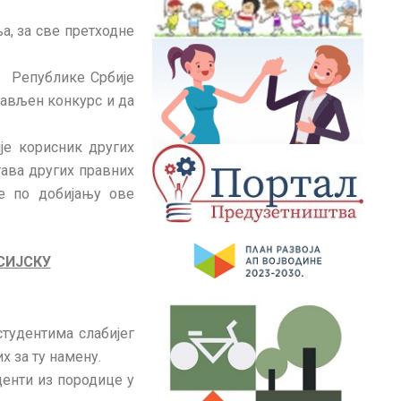
а, за све претходне
та Републике Србије
бјављен конкурс и да
ије корисник других
тава других правних
се по добијању ове
СИЈСКУ
тудентима слабијег
х за ту намену.
денти из породице у