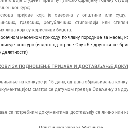
лтета да је студент први пут уписао одређену годину студи
јављен конкурс;
осиоца пријаве која је оверена у општини или суду,
инских, градских, републичких стипендија или стипен
х лица која су корисници буџета;
осечном месечном приходу по члану породице за месец к
асписује конкурс (издато од стране Службе друштвене бри
 делатности).
КОВИ ЗА ПОДНОШЕЊЕ ПРИЈАВА И ДОСТАВЉАЊЕ ДОКУ
вљивање на конкурс је 15 дана, од дана објављивања конкур
документацијом сматра се датумом предаје Одељењу за др
аве са потребним документима достављају се лично или на
Општинска управа Житиште