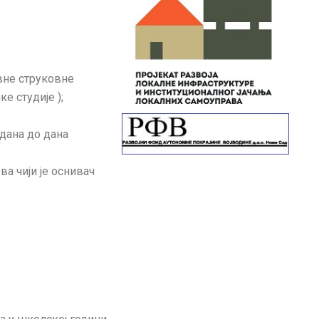
овне струковне
е студије );
дана до дана
а чији је оснивач