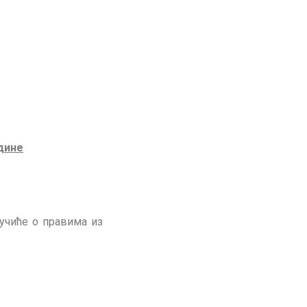
дине
учиће о правима из