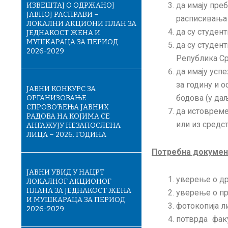
да имају пре
ИЗВЕШТАЈ О ОДРЖАНОЈ
ЈАВНОЈ РАСПРАВИ –
расписивања 
ЛОКАЛНИ АКЦИОНИ ПЛАН ЗА
да су студент
ЈЕДНАКОСТ ЖЕНА И
МУШКАРАЦА ЗА ПЕРИОД
да су студен
2026-2029
Република Ср
да имају усп
за годину и 
ЈАВНИ КОНКУРС ЗА
бодова (у даљ
ОРГАНИЗОВАЊЕ
СПРОВОЂЕЊА ЈАВНИХ
да истовреме
РАДОВА НА КОЈИМА СЕ
или из средст
АНГАЖУЈУ НЕЗАПОСЛЕНА
ЛИЦА – 2026. ГОДИНА
Потребна документ
ЈАВНИ УВИД У НАЦРТ
уверење о д
ЛОКАЛНОГ АКЦИОНОГ
ПЛАНА ЗА ЈЕДНАКОСТ ЖЕНА
уверење о пр
И МУШКАРАЦА ЗА ПЕРИОД
фотокопија ли
2026-2029
потврда фак