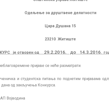
Одељење за друштвене делатности
Цара Душана 15
23210 Житиште
29.2.2016. до 14.3.2016
КУРС је отворен од
. го
неблаговремене пријаве се неће разматрати.
ученичка и студентска питања по поднетим пријавама одл
5 дана од закључења Конкурса.
 АП Војводина