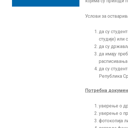
којима су приходи 
Услови за оствари
да су студен
студије) или 
да су држављ
да имају пре
расписивања 
да су студен
Република Ср
Потребна документ
уверење о д
уверење о пр
фотокопија ли