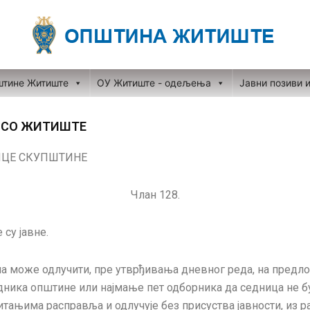
штине Житиште
ОУ Житиште - одељења
Јавни позиви 
 СО ЖИТИШТЕ
ИЦЕ СКУПШТИНЕ
Члан 128.
су јавне.
а може одлучити, пре утврђивања дневног реда, на предл
ника општине или најмање пет одборника да седница не буд
итањима расправља и одлучује без присуства јавности, из 