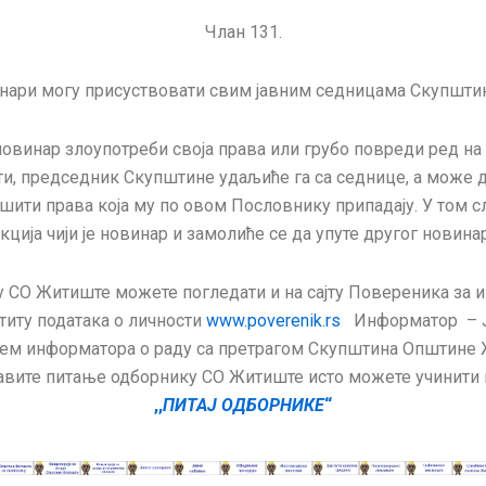
Члан 131.
нари могу присуствовати свим јавним седницама Скупшти
овинар злоупотреби своја права или грубо повреди ред на
ти, председник Скупштине удаљиће га са седнице, а може д
шити права која му по овом Пословнику припадају. У том сл
ција чији је новинар и замолиће се да упуте другог новинар
 СО Житиште можете погледати и на сајту Повереника за 
штиту података о личности
www.poverenik.rs
Информатор – Ј
ем информатора о раду са претрагом Скупштина Општине
авите питање одборнику СО Житиште исто можете учинити 
,,
ПИТАЈ ОДБОРНИКЕ
“