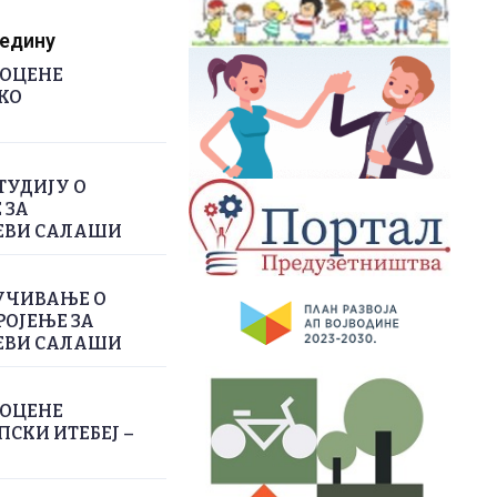
редину
РОЦЕНЕ
КО
ТУДИЈУ О
 ЗА
ЕВИ САЛАШИ
УЧИВАЊЕ О
РОЈЕЊЕ ЗА
ЕВИ САЛАШИ
РОЦЕНЕ
СКИ ИТЕБЕЈ –