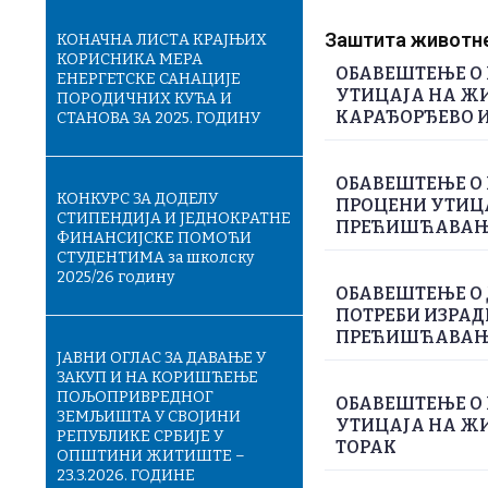
Заштита животне 
КОНАЧНA ЛИСТA КРАЈЊИХ
КОРИСНИКА МЕРА
ОБАВЕШТЕЊЕ О 
ЕНЕРГЕТСКЕ САНАЦИЈЕ
УТИЦАЈА НА ЖИ
ПОРОДИЧНИХ КУЋА И
КАРАЂОРЂЕВО И
СТАНОВА ЗА 2025. ГОДИНУ
ОБАВЕШТЕЊЕ О 
КОНКУРС ЗА ДОДЕЛУ
ПРОЦЕНИ УТИЦА
СТИПЕНДИЈА И ЈЕДНОКРАТНЕ
ПРЕЋИШЋАВАЊЕ
ФИНАНСИЈСКЕ ПОМОЋИ
СТУДЕНТИМА за школску
2025/26 годину
ОБАВЕШТЕЊЕ О
ПОТРЕБИ ИЗРАД
ПРЕЋИШЋАВАЊЕ
ЈАВНИ ОГЛАС ЗА ДАВАЊЕ У
ЗАКУП И НА КОРИШЋЕЊЕ
ПОЉОПРИВРЕДНОГ
ОБАВЕШТЕЊЕ О 
ЗЕМЉИШТА У СВОЈИНИ
УТИЦАЈА НА ЖИ
РЕПУБЛИКЕ СРБИЈЕ У
ТОРАК
ОПШТИНИ ЖИТИШТЕ –
23.3.2026. ГОДИНЕ