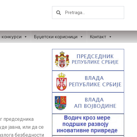
Search
Search
и конкурси
Буџетски корисници
Контакт
ог председника
е јавна, или да се
разлога безбедности