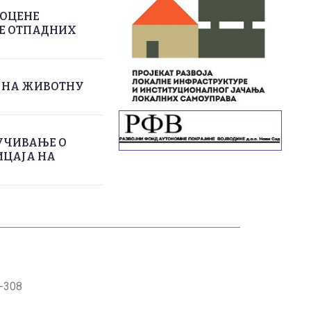
РОЦЕНЕ
ЊЕ ОТПАДНИХ
А НА ЖИВОТНУ
УЧИВАЊЕ О
ИЦАЈА НА
1-308