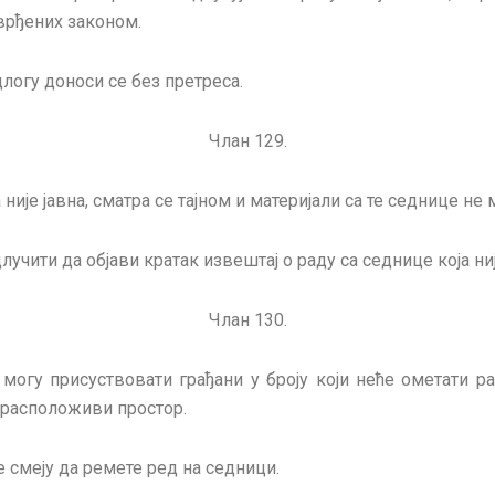
тврђених законом.
логу доноси се без претреса.
Члан 129.
није јавна, сматра се тајном и материјали са те седнице не 
чити да објави кратак извештај о раду са седнице која ниј
Члан 130.
огу присуствовати грађани у броју који неће ометати ра
 расположиви простор.
е смеју да ремете ред на седници.