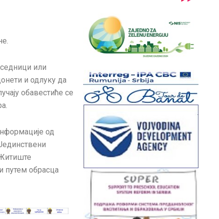
не.
 седници или
онети и одлуку да
учају обавестиће се
а.
информације од
единствени
 Житиште
и путем обрасца