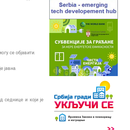
могу се објавити.
е јавна.
д седнице и који је