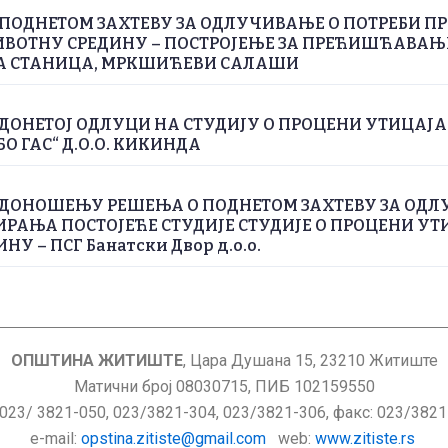
ПОДНЕТОМ ЗАХТЕВУ ЗА ОДЛУЧИВАЊЕ О ПОТРЕБИ П
ИВОТНУ СРЕДИНУ – ПОСТРОЈЕЊЕ ЗА ПРЕЋИШЋАВА
А СТАНИЦА, МРКШИЋЕВИ САЛАШИ
ДОНЕТОЈ ОДЛУЦИ НА СТУДИЈУ О ПРОЦЕНИ УТИЦАЈ
БО ГАС“ Д.О.О. КИКИНДА
 ДОНОШЕЊУ РЕШЕЊА О ПОДНЕТОМ ЗАХТЕВУ ЗА ОДЛ
РАЊА ПОСТОЈЕЋЕ СТУДИЈЕ СТУДИЈЕ О ПРОЦЕНИ УТ
У – ПСГ Банатски Двор д.о.о.
ОПШТИНА ЖИТИШТЕ
, Цара Душана 15, 23210 Житиште
Матични број 08030715, ПИБ 102159550
 023/ 3821-050, 023/3821-304, 023/3821-306, факс: 023/382
е-mail:
opstina.zitiste@gmail.com
web:
www.zitiste.rs