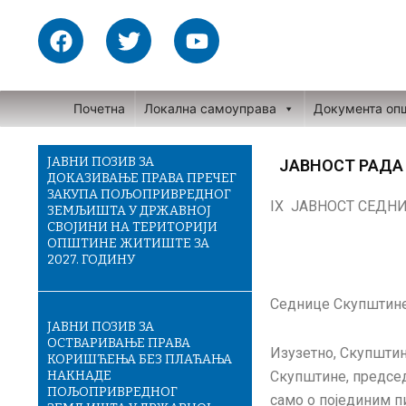
Skip
F
T
Y
to
a
w
o
content
c
i
u
e
t
t
Почетна
Локална самоуправа
Документа оп
b
t
u
o
e
b
o
r
e
ЈАВНИ ПОЗИВ ЗА
ЈАВНОСТ РАДА
ДОКАЗИВАЊЕ ПРАВА ПРЕЧЕГ
k
ЗАКУПА ПОЉОПРИВРЕДНОГ
IX ЈАВНОСТ СЕДН
ЗЕМЉИШТА У ДРЖАВНОЈ
СВОЈИНИ НА ТЕРИТОРИЈИ
ОПШТИНЕ ЖИТИШТЕ ЗА
2027. ГОДИНУ
Седнице Скупштине 
ЈАВНИ ПОЗИВ ЗА
ОСТВАРИВАЊЕ ПРАВА
Изузетно, Скупштин
КОРИШЋЕЊА БЕЗ ПЛАЋАЊА
НАКНАДЕ
Скупштине, председ
ПОЉОПРИВРЕДНОГ
само о појединим п