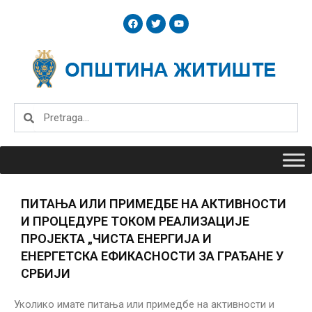
Skip
F
T
Y
to
a
w
o
c
i
u
content
e
t
t
b
t
u
o
e
b
o
r
e
k
Search
Search
ПИТАЊА ИЛИ ПРИМЕДБЕ НА АКТИВНОСТИ
И ПРОЦЕДУРЕ ТОКОМ РЕАЛИЗАЦИЈЕ
ПРОЈЕКТА „ЧИСТА ЕНЕРГИЈА И
ЕНЕРГЕТСКА ЕФИКАСНОСТИ ЗА ГРАЂАНЕ У
СРБИЈИ
Уколико имате питања или примедбе на активности и