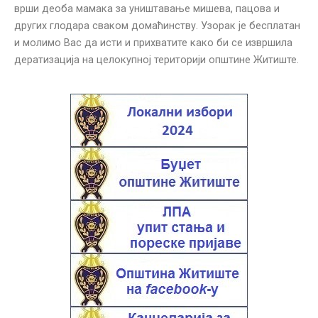
врши деоба мамака за уништавање мишева, пацова и
других глодара сваком домаћинству. Узорак је бесплатан
и молимо Вас да исти и прихватите како би се извршила
дератизација на целокупној територији општине Житиште.