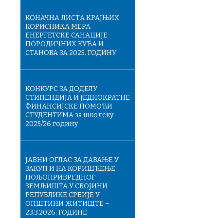
КОНАЧНA ЛИСТA КРАЈЊИХ
КОРИСНИКА МЕРА
ЕНЕРГЕТСКЕ САНАЦИЈЕ
ПОРОДИЧНИХ КУЋА И
СТАНОВА ЗА 2025. ГОДИНУ
КОНКУРС ЗА ДОДЕЛУ
СТИПЕНДИЈА И ЈЕДНОКРАТНЕ
ФИНАНСИЈСКЕ ПОМОЋИ
СТУДЕНТИМА за школску
2025/26 годину
ЈАВНИ ОГЛАС ЗА ДАВАЊЕ У
ЗАКУП И НА КОРИШЋЕЊЕ
ПОЉОПРИВРЕДНОГ
ЗЕМЉИШТА У СВОЈИНИ
РЕПУБЛИКЕ СРБИЈЕ У
ОПШТИНИ ЖИТИШТЕ –
23.3.2026. ГОДИНЕ