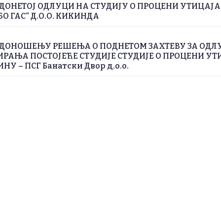
ДОНЕТОЈ ОДЛУЦИ НА СТУДИЈУ О ПРОЦЕНИ УТИЦАЈ
БО ГАС“ Д.О.О. КИКИНДА
 ДОНОШЕЊУ РЕШЕЊА О ПОДНЕТОМ ЗАХТЕВУ ЗА ОДЛ
РАЊА ПОСТОЈЕЋЕ СТУДИЈЕ СТУДИЈЕ О ПРОЦЕНИ УТ
У – ПСГ Банатски Двор д.о.о.