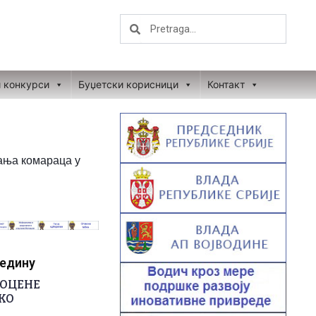
Search
Search
и конкурси
Буџетски корисници
Контакт
јања комараца у
редину
РОЦЕНЕ
КО