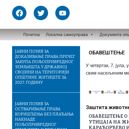
Skip
F
T
Y
to
a
w
o
content
c
i
u
e
t
t
Почетна
Локална самоуправа
Документа оп
b
t
u
o
e
b
o
r
e
ЈАВНИ ПОЗИВ ЗА
ОБАВЕШТЕЊЕ
ДОКАЗИВАЊЕ ПРАВА ПРЕЧЕГ
k
ЗАКУПА ПОЉОПРИВРЕДНОГ
У четвртак, 7. јула
ЗЕМЉИШТА У ДРЖАВНОЈ
СВОЈИНИ НА ТЕРИТОРИЈИ
свим насељеним ме
ОПШТИНЕ ЖИТИШТЕ ЗА
2027. ГОДИНУ
ЈАВНИ ПОЗИВ ЗА
Заштита животне 
ОСТВАРИВАЊЕ ПРАВА
КОРИШЋЕЊА БЕЗ ПЛАЋАЊА
ОБАВЕШТЕЊЕ О 
НАКНАДЕ
УТИЦАЈА НА ЖИ
ПОЉОПРИВРЕДНОГ
КАРАЂОРЂЕВО И