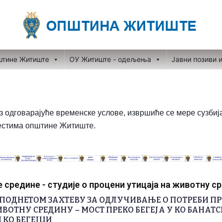
штине Житиште
ОУ Житиште - одељења
Јавни позиви 
, уз одговарајуће временске услове, извршиће се мере сузби
стима општине Житиште.
средине - студије о процени утицаја на животну с
ПОДНЕТОМ ЗАХТЕВУ ЗА ОДЛУЧИВАЊЕ О ПОТРЕБИ П
ВОТНУ СРЕДИНУ – МОСТ ПРЕКО БЕГЕЈА У КО БАНАТС
 КО БЕГЕЈЦИ