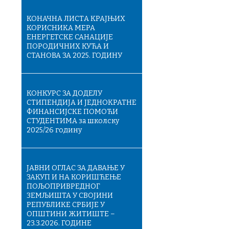
КОНАЧНA ЛИСТA КРАЈЊИХ
КОРИСНИКА МЕРА
ЕНЕРГЕТСКЕ САНАЦИЈЕ
ПОРОДИЧНИХ КУЋА И
СТАНОВА ЗА 2025. ГОДИНУ
КОНКУРС ЗА ДОДЕЛУ
СТИПЕНДИЈА И ЈЕДНОКРАТНЕ
ФИНАНСИЈСКЕ ПОМОЋИ
СТУДЕНТИМА за школску
2025/26 годину
ЈАВНИ ОГЛАС ЗА ДАВАЊЕ У
ЗАКУП И НА КОРИШЋЕЊЕ
ПОЉОПРИВРЕДНОГ
ЗЕМЉИШТА У СВОЈИНИ
РЕПУБЛИКЕ СРБИЈЕ У
ОПШТИНИ ЖИТИШТЕ –
23.3.2026. ГОДИНЕ