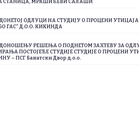
А СТАНИЦА, МРКШИЋЕВИ САЛАШИ
ДОНЕТОЈ ОДЛУЦИ НА СТУДИЈУ О ПРОЦЕНИ УТИЦАЈ
БО ГАС“ Д.О.О. КИКИНДА
 ДОНОШЕЊУ РЕШЕЊА О ПОДНЕТОМ ЗАХТЕВУ ЗА ОДЛ
РАЊА ПОСТОЈЕЋЕ СТУДИЈЕ СТУДИЈЕ О ПРОЦЕНИ УТ
У – ПСГ Банатски Двор д.о.о.