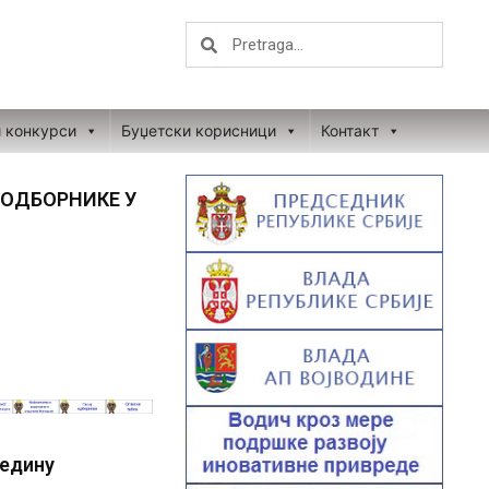
Search
Search
и конкурси
Буџетски корисници
Контакт
 ОДБОРНИКЕ У
редину