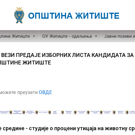
штине Житиште
ОУ Житиште - одељења
Јавни позиви 
 ВЕЗИ ПРЕДАЈЕ ИЗБОРНИХ ЛИСТА КАНДИДАТА ЗА
ПШТИНЕ ЖИТИШТЕ
можете преузети
ОВДЕ
средине - студије о процени утицаја на животну с