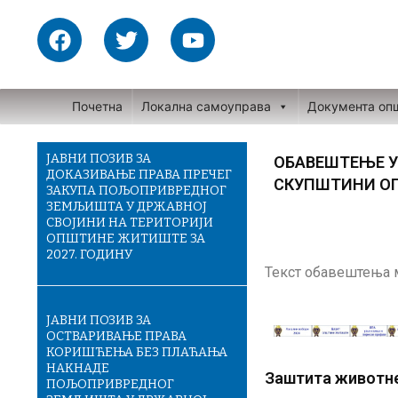
Skip
F
T
Y
to
a
w
o
content
c
i
u
e
t
t
Почетна
Локална самоуправа
Документа оп
b
t
u
o
e
b
o
r
e
ЈАВНИ ПОЗИВ ЗА
ОБАВЕШТЕЊЕ У
ДОКАЗИВАЊЕ ПРАВА ПРЕЧЕГ
k
СКУПШТИНИ О
ЗАКУПА ПОЉОПРИВРЕДНОГ
ЗЕМЉИШТА У ДРЖАВНОЈ
СВОЈИНИ НА ТЕРИТОРИЈИ
ОПШТИНЕ ЖИТИШТЕ ЗА
2027. ГОДИНУ
Текст обавештења 
ЈАВНИ ПОЗИВ ЗА
ОСТВАРИВАЊЕ ПРАВА
КОРИШЋЕЊА БЕЗ ПЛАЋАЊА
НАКНАДЕ
Заштита животне 
ПОЉОПРИВРЕДНОГ