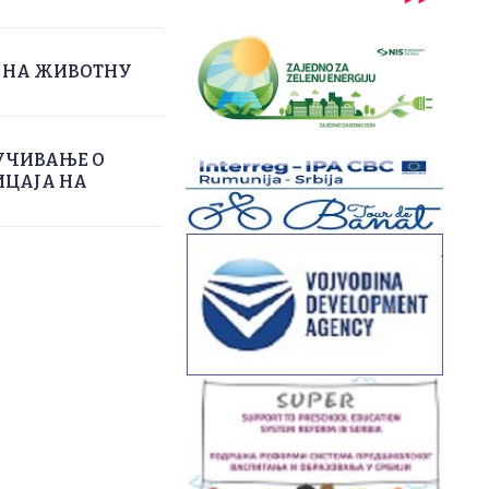
А НА ЖИВОТНУ
УЧИВАЊЕ О
ИЦАЈА НА