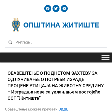
Skip
F
T
Y
to
a
w
o
c
i
u
content
e
t
t
b
t
u
o
e
b
o
r
e
k
Search
Search
ОБАВЕШТЕЊЕ О ПОДНЕТОМ ЗАХТЕВУ ЗА
ОДЛУЧИВАЊЕ О ПОТРЕБИ ИЗРАДЕ
ПРОЦЕНЕ УТИЦАЈА НА ЖИВОТНУ СРЕДИНУ
– Изградња нове са уклањањем постојеће
ССГ “Житиште”
Обавештење можете преузети
ОВДЕ