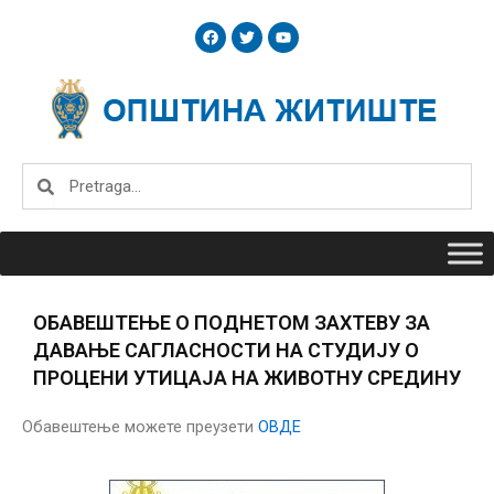
Skip
F
T
Y
to
a
w
o
c
i
u
content
e
t
t
b
t
u
o
e
b
o
r
e
k
Search
Search
ОБАВЕШТЕЊЕ О ПОДНЕТОМ ЗАХТЕВУ ЗА
ДАВАЊЕ САГЛАСНОСТИ НА СТУДИЈУ О
ПРОЦЕНИ УТИЦАЈА НА ЖИВОТНУ СРЕДИНУ
Обавештење можете преузети
ОВДЕ