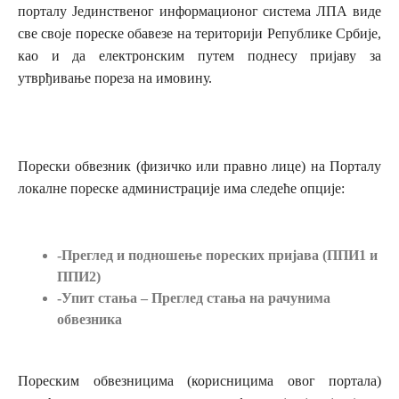
порталу Јединственог информационог система ЛПА виде
све своје пореске обавезе на територији Републике Србије,
као и да електронским путем поднесу пријаву за
утврђивање пореза на имовину.
Порески обвезник (физичко или правно лице) на Порталу
локалне пореске администрације има следеће опције:
-Преглед и подношење пореских пријава (ППИ1 и
ППИ2)
-Упит стања – Преглед стања на рачунима
обвезника
Пореским обвезницима (корисницима овог портала)