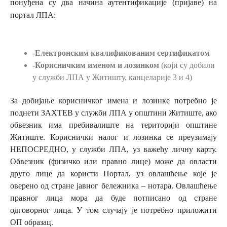
понуђена су два начина аутентификације (пријаве) на
портал ЛПА:
-Електронским квалификованим сертификатом
-Корисничким именом и лозинком
(који су добили
у служби ЛПА у Житишту, канцеларије 3 и 4)
За добијање корисничког имена и лозинке потребно је
поднети ЗАХТЕВ у служби ЛПА у општини Житиште, ако
обвезник има пребивалиште на територији општине
Житиште. Кориснички налог и лозинка се преузимају
НЕПОСРЕДНО,
у служби ЛПА,
уз важећу личну карту.
Обвезник (физичко или правно лице) може да овласти
друго лице да користи Портал, уз овлашћење које је
оверено од стране јавног бележника – нотара. Овлашћење
правног лица мора да буде потписано од стране
одговорног лица. У том случају је потребно приложити
ОП образац.