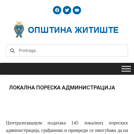
Skip
F
T
Y
to
a
w
o
c
i
u
content
e
t
t
b
t
u
o
e
b
o
r
e
k
Search
Search
ЛОКАЛНА ПОРЕСКА АДМИНИСТРАЦИЈА
Централизацијом података 145 локалних пореских
администрација, грађанима и привреди се омогућава да на