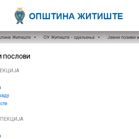
штине Житиште
ОУ Житиште - одељења
Јавни позиви 
И ПОСЛОВИ
ЕКЦИЈА
а
раду
сте
СПЕКЦИЈА
а