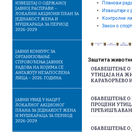
Планови рад
ИЗВЕШТАЈ О ОДРЖАНОЈ
ЈАВНОЈ РАСПРАВИ –
Извештаји о 
ЛОКАЛНИ АКЦИОНИ ПЛАН ЗА
Контролне ли
ЈЕДНАКОСТ ЖЕНА И
МУШКАРАЦА ЗА ПЕРИОД
Закон о спор
2026-2029
ЈАВНИ КОНКУРС ЗА
ОРГАНИЗОВАЊЕ
Заштита животне 
СПРОВОЂЕЊА ЈАВНИХ
РАДОВА НА КОЈИМА СЕ
ОБАВЕШТЕЊЕ О 
АНГАЖУЈУ НЕЗАПОСЛЕНА
УТИЦАЈА НА ЖИ
ЛИЦА – 2026. ГОДИНА
КАРАЂОРЂЕВО И
ОБАВЕШТЕЊЕ О 
ЈАВНИ УВИД У НАЦРТ
ПРОЦЕНИ УТИЦА
ЛОКАЛНОГ АКЦИОНОГ
ПРЕЋИШЋАВАЊЕ
ПЛАНА ЗА ЈЕДНАКОСТ ЖЕНА
И МУШКАРАЦА ЗА ПЕРИОД
2026-2029
ОБАВЕШТЕЊЕ О