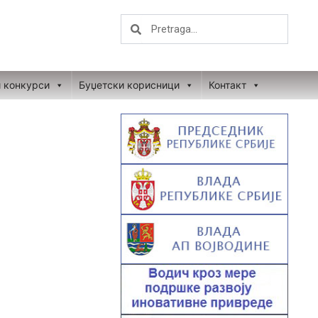
Search
Search
и конкурси
Буџетски корисници
Контакт