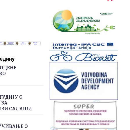
редину
РОЦЕНЕ
КО
ТУДИЈУ О
 ЗА
ЕВИ САЛАШИ
УЧИВАЊЕ О