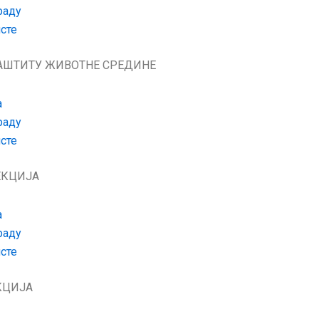
раду
сте
АШТИТУ ЖИВОТНЕ СРЕДИНЕ
а
раду
сте
ЕКЦИЈА
а
раду
сте
КЦИЈА