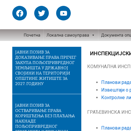
Skip
F
T
Y
to
a
w
o
content
c
i
u
e
t
t
Почетна
Локална самоуправа
Документа оп
b
t
u
o
e
b
o
r
e
ЈАВНИ ПОЗИВ ЗА
ИНСПЕКЦИЈСК
ДОКАЗИВАЊЕ ПРАВА ПРЕЧЕГ
k
ЗАКУПА ПОЉОПРИВРЕДНОГ
КОМУНАЛНА ИНСП
ЗЕМЉИШТА У ДРЖАВНОЈ
СВОЈИНИ НА ТЕРИТОРИЈИ
ОПШТИНЕ ЖИТИШТЕ ЗА
Планови рад
2027. ГОДИНУ
Извештаји о 
Контролне ли
ЈАВНИ ПОЗИВ ЗА
ОСТВАРИВАЊЕ ПРАВА
ГРАЂЕВИНСКА ИН
КОРИШЋЕЊА БЕЗ ПЛАЋАЊА
НАКНАДЕ
ПОЉОПРИВРЕДНОГ
Планови рад