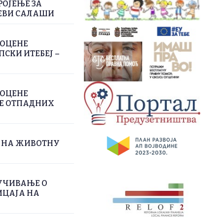
РОЈЕЊЕ ЗА
ЕВИ САЛАШИ
РОЦЕНЕ
СКИ ИТЕБЕЈ –
РОЦЕНЕ
ЊЕ ОТПАДНИХ
А НА ЖИВОТНУ
УЧИВАЊЕ О
ИЦАЈА НА