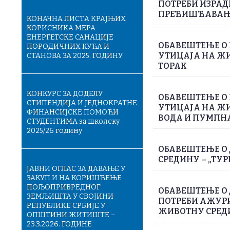
ПОТРЕБИ ИЗРАД
ПРЕЋИШЋАВАЊЕ
КОНАЧНA ЛИСТA КРАЈЊИХ
КОРИСНИКА МЕРА
ЕНЕРГЕТСКЕ САНАЦИЈЕ
ОБАВЕШТЕЊЕ О 
ПОРОДИЧНИХ КУЋА И
УТИЦАЈА НА ЖИ
СТАНОВА ЗА 2025. ГОДИНУ
ТОРАК
КОНКУРС ЗА ДОДЕЛУ
ОБАВЕШТЕЊЕ О 
СТИПЕНДИЈА И ЈЕДНОКРАТНЕ
УТИЦАЈА НА Ж
ФИНАНСИЈСКЕ ПОМОЋИ
ВОДА И ПУМПН
СТУДЕНТИМА за школску
2025/26 годину
ОБАВЕШТЕЊЕ О 
СРЕДИНУ – „ТУР
ЈАВНИ ОГЛАС ЗА ДАВАЊЕ У
ЗАКУП И НА КОРИШЋЕЊЕ
ПОЉОПРИВРЕДНОГ
ОБАВЕШТЕЊЕ О
ЗЕМЉИШТА У СВОЈИНИ
ПОТРЕБИ АЖУРИ
РЕПУБЛИКЕ СРБИЈЕ У
ЖИВОТНУ СРЕДИН
ОПШТИНИ ЖИТИШТЕ –
23.3.2026. ГОДИНЕ