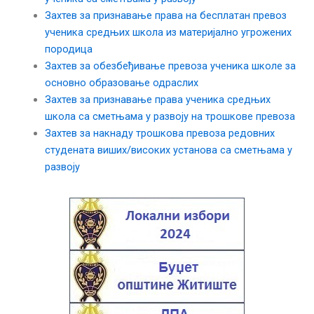
Захтев за признавање права на бесплатан превоз
ученика средњих школа из материјално угрожених
породица
Захтев за обезбеђивање превоза ученика школе за
основно образовање одраслих
Захтев за признавање права ученика средњих
школа са сметњама у развоју на трошкове превоза
Захтев за накнаду трошкова превоза редовних
студената виших/високих установа са сметњама у
развоју