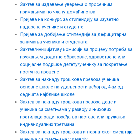
Захтев за издавање уверења о просечним
примањима по члану домаћинства
Пријава на конкурс за стипендију за изузетно
надарене ученике и студенте
Пријава за добијање стипендије за дефицитарна
занимања ученика и студената
Захтев/иницијативу комисији за процену потреба за
пружањем додатне образовне, здравствене или
социјалне подршке детету/ученику за покретање
поступка процене
Захтев за накнаду трошкова превоза ученика
основне школе на удаљености већој од 4км од
седишта најближе школе
Захтев за накнаду трошкова превоза деце и
ученика са сметњама у развоју и њихових
пратилаца ради похађања наставе или пружања
индивидуалних третмана
Захтев за накнаду трошкова интернатског смештаја
ученика са сметњама у развоју