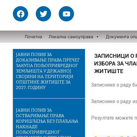
Skip
F
T
Y
to
a
w
o
content
c
i
u
e
t
t
Почетна
Локална самоуправа
Документа оп
b
t
u
o
e
b
o
r
e
ЈАВНИ ПОЗИВ ЗА
ЗАПИСНИЦИ О 
ДОКАЗИВАЊЕ ПРАВА ПРЕЧЕГ
k
ИЗБОРА ЗА ЧЛ
ЗАКУПА ПОЉОПРИВРЕДНОГ
ЖИТИШТЕ
ЗЕМЉИШТА У ДРЖАВНОЈ
СВОЈИНИ НА ТЕРИТОРИЈИ
ОПШТИНЕ ЖИТИШТЕ ЗА
Записнике о раду б
2027. ГОДИНУ
Записнике о раду и
ЈАВНИ ПОЗИВ ЗА
ОСТВАРИВАЊЕ ПРАВА
Резултате можете 
КОРИШЋЕЊА БЕЗ ПЛАЋАЊА
НАКНАДЕ
ПОЉОПРИВРЕДНОГ