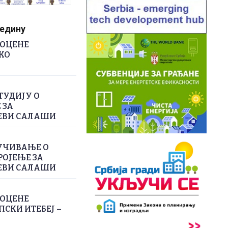
редину
РОЦЕНЕ
КО
ТУДИЈУ О
 ЗА
ЕВИ САЛАШИ
УЧИВАЊЕ О
РОЈЕЊЕ ЗА
ЕВИ САЛАШИ
РОЦЕНЕ
СКИ ИТЕБЕЈ –