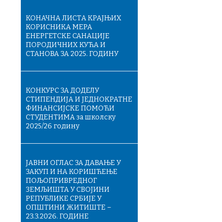
КОНАЧНA ЛИСТA КРАЈЊИХ
КОРИСНИКА МЕРА
ЕНЕРГЕТСКЕ САНАЦИЈЕ
ПОРОДИЧНИХ КУЋА И
СТАНОВА ЗА 2025. ГОДИНУ
КОНКУРС ЗА ДОДЕЛУ
СТИПЕНДИЈА И ЈЕДНОКРАТНЕ
ФИНАНСИЈСКЕ ПОМОЋИ
СТУДЕНТИМА за школску
2025/26 годину
ЈАВНИ ОГЛАС ЗА ДАВАЊЕ У
ЗАКУП И НА КОРИШЋЕЊЕ
ПОЉОПРИВРЕДНОГ
ЗЕМЉИШТА У СВОЈИНИ
РЕПУБЛИКЕ СРБИЈЕ У
ОПШТИНИ ЖИТИШТЕ –
23.3.2026. ГОДИНЕ