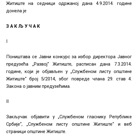
Житиште на седници одржаној дана 4.9.2014. године
донела је
З А К Љ У Ч А К
I
Поништава се Јавни конкурс за избор директора Јавног
предузећа „Развој“ Житиште, расписан дана 7.3.2014.
године, који је објављен у „Службеном листу општине
Житиште“ број 5/2014, због повреде члана 29. став 4.
Закона о јавним предузећима.
II
Закључак објавити у „Службеном гласнику Републике
Србије“, „Службеном листу општине Житиште“ и веб
страници општине Житиште.