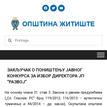
Skip
F
T
Y
to
a
w
o
c
i
u
content
e
t
t
b
t
u
o
e
b
o
r
e
k
Search
Search
ЗАКЉУЧАК О ПОНИШТЕЊУ ЈАВНОГ
КОНКУРСА ЗА ИЗБОР ДИРЕКТОРА ЈП
“РАЗВОЈ”
На основу члана 31. став 3. Закона о јавним предузећима
(„Сл. Гласник РС“ број 119/2012, 116/2013 – аутентично
тумачење и 44/2014 – др. закон), Скупштина општине