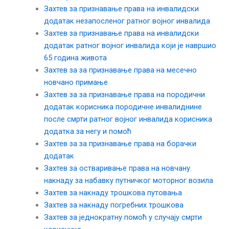
Захтев за признавање права на инвалидски
додатак незапосленог ратног војног инвалида
Захтев за признавање права на инвалидски
додатак ратног војног инвалида који је навршио
65 година живота
Захтев за за признавање права на месечно
новчано примање
Захтев за за признавање права на породични
додатак корисника породичне инвалиднине
после смрти ратног војног инвалидa корисника
додатка за негу и помоћ
Захтев за за признавање права на борачки
додатак
Захтев за остваривање права на новчану
накнаду за набавку путничког моторног возила
Захтев за накнаду трошкова путовања
Захтев за накнаду погребних трошкова
Захтев за једнократну помоћ у случају смрти