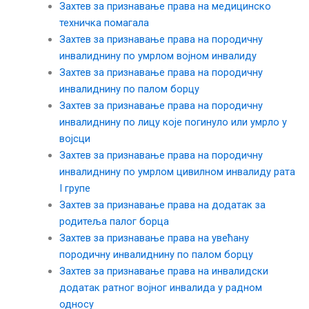
Захтев за признавање права на медицинско
техничка помагала
Захтев за признавање права на породичну
инвалиднину по умрлом војном инвалиду
Захтев за признавање права на породичну
инвалиднину по палом борцу
Захтев за признавање права на породичну
инвалиднину по лицу које погинуло или умрло у
војсци
Захтев за признавање права на породичну
инвалиднину по умрлом цивилном инвалиду рата
I групе
Захтев за признавање права на додатак за
родитеља палог борца
Захтев за признавање права на увећану
породичну инвалиднину по палом борцу
Захтев за признавање права на инвалидски
додатак ратног војног инвалида у радном
односу