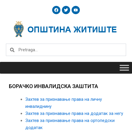
Skip
F
T
Y
to
a
w
o
c
i
u
content
e
t
t
b
t
u
o
e
b
o
r
e
k
Search
Search
БОРАЧКО ИНВАЛИДСКА ЗАШТИТА
Захтев за признавање права на личну
инвалиднину
Захтев за признавање права на д
одатак за негу
Захтев за признавање права на ортопедски
додатак