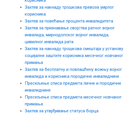
корисника
Захтев за накнаду трошкова превоза умрлог
корисника
Захтев за повећање процента инвалидитета
Захтев за признавање својства ратног војног
инвалида, мирнодопског војног инвалида,
цивилног инвалида рата
Захтев за накнаду трошкова смештаја у установу
социјалне заштите корисника месечног новчаног
примања
Захтев за бесплатну и повлашћену вожњу војног
инвалида и корисника породичне инвалиднине
Пресељење списа предмета личне и породичне
инвалиднине
Пресељење списа предмета месечног новчаног
примања
Захтев за утврђивање статуса борца