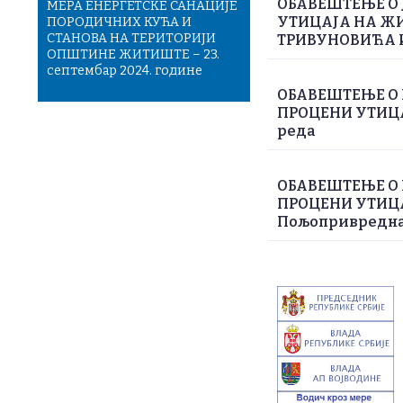
ОБАВЕШТЕЊЕ О 
МЕРА ЕНЕРГЕТСКЕ САНАЦИЈЕ
УТИЦАЈА НА Ж
ПОРОДИЧНИХ КУЋА И
СТАНОВА НА ТЕРИТОРИЈИ
ТРИВУНОВИЋА И
ОПШТИНЕ ЖИТИШТЕ – 23.
септембар 2024. године
ОБАВЕШТЕЊЕ О 
ПРОЦЕНИ УТИЦАЈ
реда
ОБАВЕШТЕЊЕ О 
ПРОЦЕНИ УТИЦА
Пољопривредна з