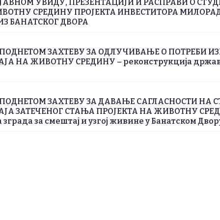
ЈАВНОМ УВИДУ, ПРЕЗЕНТАЦИЈИ И РАСПРАВИ О СТУД
ИВОТНУ СРЕДИНУ ПРОЈЕКТА ИНВЕСТИТОРА MИЛОРА
З БАНАТСКОГ ДВОРА
ПОДНЕТОМ ЗАХТЕВУ ЗА ОДЛУЧИВАЊЕ О ПОТРЕБИ ИЗР
А НА ЖИВОТНУ СРЕДИНУ – реконструкција државно
ПОДНЕТОМ ЗАХТЕВУ ЗА ДАВАЊЕ САГЛАСНОСТИ НА С
ЈА ЗАТЕЧЕНОГ СТАЊА ПРОЈЕКТА НА ЖИВОТНУ СРЕД
града за смештај и узгој живине у Банатском Двор