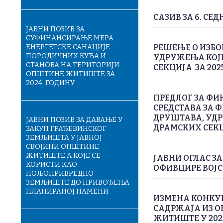
САЗИВ ЗА 6. С
ЈАВНИ ПОЗИВ ЗА
СУФИНАНСИРАЊЕ МЕРА
ЕНЕРГЕТСКЕ САНАЦИЈЕ
РЕШЕЊЕ О ИЗБО
ПОРОДИЧНИХ КУЋА И
УДРУЖЕЊА КОЈИ
СТАНОВА НА ТЕРИТОРИЈИ
СЕКЦИЈА ЗА 20
ОПШТИНЕ ЖИТИШТЕ ЗА
2024. ГОДИНУ
ПРЕДЛОГ ЗА ФИ
СРЕДСТАВА ЗА 
ДРУШТАВА, УДР
ЈАВНИ ПОЗИВ ЗА ДАВАЊЕ У
ДРАМСКИХ СЕКЦ
ЗАКУП ГРАЂЕВИНСКОГ
ЗЕМЉИШТА У ЈАВНОЈ
СВОЈИНИ ОПШТИНЕ
ЖИТИШТЕ А КОЈЕ СЕ
ЈАВНИ ОГЛАС З
КОРИСТИ КАО
ОФИВЦИРЕ ВОЈС
ПОЉОПРИВРЕДНО
3ЕМЉИШТЕ ДО ПРИВОЂЕЊА
ПЛАНИРАНОЈ НАМЕНИ
ИЗМЕНА КОНКУ
САДРЖАЈА ИЗ 
ЖИТИШТЕ У 202