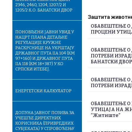
2346, 2460, 1204, 1207/2 И
1205/2 К.О. БАНАТСКИ ДВОР
Заштита животне 
ОБАВЕШТЕЊЕ О
ПРОЦЕНИ УТИЦАЈ
ПОНОВЉЕНИ ЈАВНИ УВИД У
НАЦРТ ПЛАНА ДЕТАЉНЕ
РЕГУЛАЦИЈЕ КРУЖНЕ
РАСКРСНИЦЕ НА УКРШТАЈУ
ОБАВЕШТЕЊЕ О
ДРЖАВНОГ ПУТА IIA 104 (KM
ПОТРЕБИ ИЗРАД
97+160) И ДРЖАВНОГ ПУТА
БАНАТСКИ ДВОР
IIA 118 (KM 18+387) У КО
СРПСКИ ИТЕБЕЈ.
ОБАВЕШТЕЊЕ О
ПОТРЕБИ ИЗРАД
ЕНЕРГЕТСКИ КАЛКУЛАТОР
ОБАВЕШТЕЊЕ О 
УТИЦАЈА НА ЖИВ
ДОПУНА ЈАВНОГ ПОЗИВА ЗА
“Житиште”
УЧЕШЋЕ ДИРЕКТНИХ
КОРИСНИКА (ПРИВРЕДНИХ
СУБЈЕКАТА) У СПРОВОЂЕЊУ