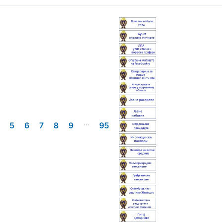
...
5
6
7
8
9
95