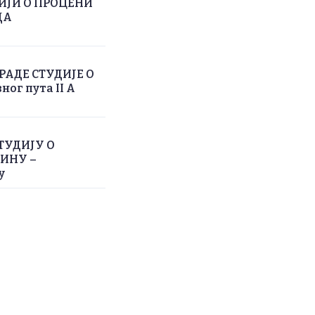
ИЈИ О ПРОЦЕНИ
ДА
АДЕ СТУДИЈЕ О
г пута II A
ТУДИЈУ О
ИНУ –
у