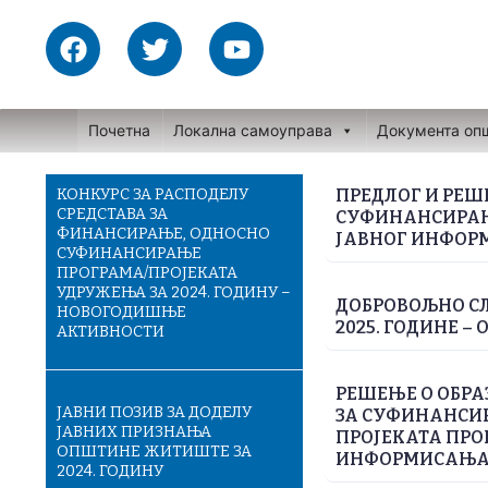
Skip
F
T
Y
to
a
w
o
content
c
i
u
e
t
t
Почетна
Локална самоуправа
Документа оп
b
t
u
o
e
b
o
r
e
КОНКУРС ЗА РАСПОДЕЛУ
ПРЕДЛОГ И РЕШ
СРЕДСТАВА ЗА
СУФИНАНСИРАЊ
k
ФИНАНСИРАЊЕ, ОДНОСНО
JАВНОГ ИНФОР
СУФИНАНСИРАЊЕ
ПРОГРАМА/ПРОЈЕКАТА
УДРУЖЕЊА ЗА 2024. ГОДИНУ –
ДОБРОВОЉНО СЛ
НОВОГОДИШЊЕ
2025. ГОДИНЕ – 
АКТИВНОСТИ
РЕШЕЊЕ О ОБРА
ЈАВНИ ПОЗИВ ЗА ДОДЕЛУ
ЗА СУФИНАНСИ
ЈАВНИХ ПРИЗНАЊА
ПРОJЕКАТА ПРО
ОПШТИНЕ ЖИТИШТЕ ЗА
ИНФОРМИСАЊА 
2024. ГОДИНУ