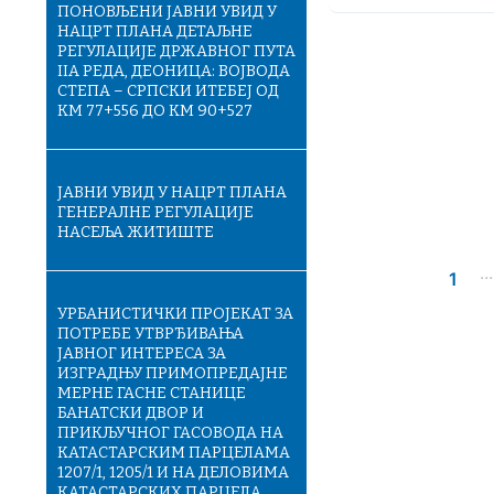
ПОНОВЉЕНИ ЈАВНИ УВИД У
НАЦРТ ПЛАНА ДЕТАЉНЕ
РЕГУЛАЦИЈЕ ДРЖАВНОГ ПУТА
IIА РЕДА, ДЕОНИЦА: ВОЈВОДА
СТЕПА – СРПСКИ ИТЕБЕЈ ОД
KM 77+556 ДО KM 90+527
ЈАВНИ УВИД У НАЦРТ ПЛАНА
ГЕНЕРАЛНЕ РЕГУЛАЦИЈЕ
НАСЕЉА ЖИТИШТЕ
...
1
УРБАНИСТИЧКИ ПРОЈЕКАТ ЗА
ПОТРЕБЕ УТВРЂИВАЊА
ЈАВНОГ ИНТЕРЕСА ЗА
ИЗГРАДЊУ ПРИМОПРЕДАЈНЕ
МЕРНЕ ГАСНЕ СТАНИЦЕ
БАНАТСКИ ДВОР И
ПРИКЉУЧНОГ ГАСОВОДА НА
КАТАСТАРСКИМ ПАРЦЕЛАМА
1207/1, 1205/1 И НА ДЕЛОВИМА
КАТАСТАРСКИХ ПАРЦЕЛА