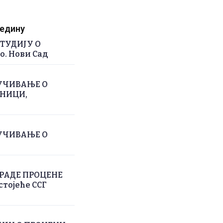
редину
ТУДИЈУ О
. Нови Сад
УЧИВАЊЕ О
РНИЦИ,
УЧИВАЊЕ О
РАДЕ ПРОЦЕНЕ
тојеће ССГ