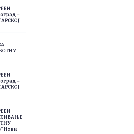
РЕБИ
оград –
ТАРСКОЈ
ЗА
ИВОТНУ
РЕБИ
оград –
ТАРСКОЈ
РЕБИ
РЕЂИВАЊЕ
ОТНУ
” Нови