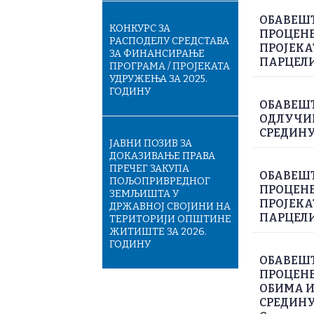
ОБАВЕШТ
КОНКУРС ЗА
ПРОЦЕНЕ 
РАСПОДЕЛУ СРЕДСТАВА
ПРОЈЕКА
ЗА ФИНАНСИРАЊЕ
ПАРЦЕЛИ 
ПРОГРАМА / ПРОЈЕКАТА
УДРУЖЕЊА ЗА 2025.
ГОДИНУ
ОБАВЕШТ
ОДЛУЧИВ
СРЕДИНУ
ЈАВНИ ПОЗИВ ЗА
ДОКАЗИВАЊЕ ПРАВА
ПРЕЧЕГ ЗАКУПА
ОБАВЕШТ
ПОЉОПРИВРЕДНОГ
ПРОЦЕНЕ 
ЗЕМЉИШТА У
ПРОЈЕКА
ДРЖАВНОЈ СВОЈИНИ НА
ПАРЦЕЛИ
ТЕРИТОРИЈИ ОПШТИНЕ
ЖИТИШТЕ ЗА 2026.
ГОДИНУ
ОБАВЕШТ
ПРОЦЕНЕ
ОБИМА И
СРЕДИНУ 