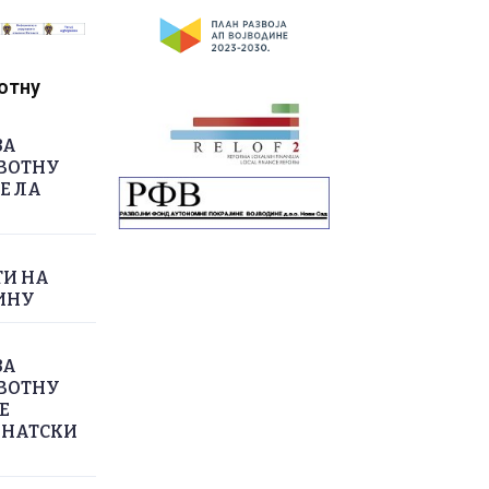
вотну
ЗА
ИВОТНУ
Е ЛА
ТИ НА
ДИНУ
ЗА
ИВОТНУ
Е
АНАТСКИ