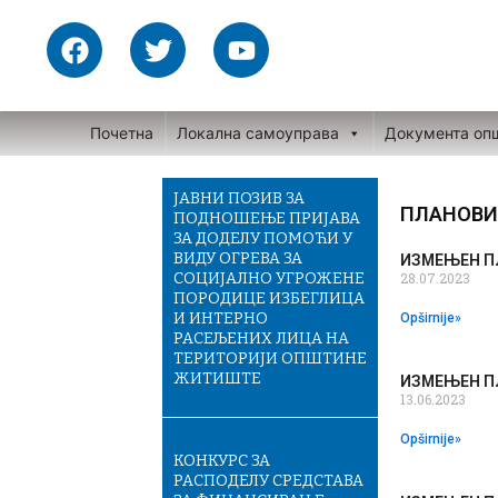
Skip
F
T
Y
to
a
w
o
content
c
i
u
e
t
t
Почетна
Локална самоуправа
Документа оп
b
t
u
o
e
b
o
r
e
ЈАВНИ ПОЗИВ ЗА
ПЛАНОВИ
ПОДНОШЕЊЕ ПРИЈАВА
k
ЗА ДОДЕЛУ ПОМОЋИ У
ВИДУ ОГРЕВА ЗА
ИЗМЕЊЕН ПЛ
СОЦИЈАЛНО УГРОЖЕНЕ
28.07.2023
ПОРОДИЦЕ ИЗБЕГЛИЦА
И ИНТЕРНО
Opširnije»
РАСЕЉЕНИХ ЛИЦА НА
ТЕРИТОРИЈИ ОПШТИНЕ
ЖИТИШТЕ
ИЗМЕЊЕН ПЛ
13.06.2023
Opširnije»
КОНКУРС ЗА
РАСПОДЕЛУ СРЕДСТАВА