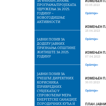
ЗА ФИНАНСИРАЊЕ
ИЗМЕЊЕН ПЛ
ПРОГРАМА/ПРОЈЕКАТА
03.05.2023
УДРУЖЕЊА ЗА 2025.
ГОДИНУ –
Opširnije»
НОВОГОДИШЊЕ
АКТИВНОСТИ
ИЗМЕЊЕН ПЛ
25.04.2023
ЈАВНИ ПОЗИВ ЗА
Opširnije»
ДОДЕЛУ ЈАВНИХ
ПРИЗНАЊА ОПШТИНЕ
ЖИТИШТЕ ЗА 2025.
ИЗМЕЊЕН ПЛ
ГОДИНУ
07.04.2023
Opširnije»
ЈАВНИ ПОЗИВ ЗА
УЧЕШЋЕ ДИРЕКТНИХ
ИЗМЕЊЕН ПЛ
30.03.2023
КОРИСНИКА
(ПРИВРЕДНИХ
СУБЈЕКАТА) У
Opširnije»
СПРОВОЂЕЊУ МЕРА
ЕНЕРГЕТСКЕ САНАЦИЈЕ
ПОРОДИЧНИХ КУЋА И
ПЛАН ЈАВНИ