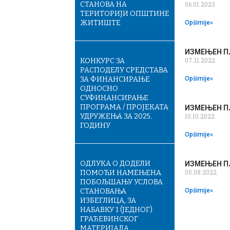
СТАНОВА НА
06.01.2023
ТЕРИТОРИЈИ ОПШТИНЕ
ЖИТИШТЕ
Opširnije»
ИЗМЕЊЕН ПЛ
07.11.2022
КОНКУРС ЗА
РАСПОДЕЛУ СРЕДСТАВА
ЗА ФИНАНСИРАЊЕ
Opširnije»
ОДНОСНО
СУФИНАНСИРАЊЕ
ПРОГРАМА / ПРОЈЕКАТА
ИЗМЕЊЕН ПЛ
УДРУЖЕЊА ЗА 2025.
10.10.2022
ГОДИНУ
Opširnije»
ОДЛУКА О ДОДЕЛИ
ИЗМЕЊЕН ПЛ
05.08.2022
ПОМОЋИ НАМЕЊЕНА
ПОБОЉШАЊУ УСЛОВА
СТАНОВАЊА
Opširnije»
ИЗБЕГЛИЦА, ЗА
НАБАВКУ 1 (ЈЕДНОГ)
ГРАЂЕВИНСКОГ
МАТЕРИЈАЛА