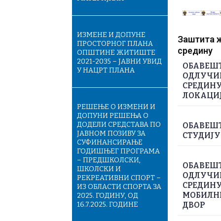
ИЗМЕНЕ И ДОПУНЕ
Заштита ж
ПРОСТОРНОГ ПЛАНА
средину
ОПШТИНЕ ЖИТИШТЕ
2021-2035 – ЈАВНИ УВИД
ОБАВЕШТ
У НАЦРТ ПЛАНА
ОДЛУЧИВ
СРЕДИНУ
ЛОКАЦИЈ
РЕШЕЊЕ О ИЗМЕНИ И
ДОПУНИ РЕШЕЊА О
ДОДЕЛИ СРЕДСТАВА ПО
ОБАВЕШТ
ЈАВНОМ ПОЗИВУ ЗА
СТУДИЈУ
СУФИНАНСИРАЊЕ
ГОДИШЊЕГ ПРОГРАМА
– ПРЕДШКОЛСКИ,
ОБАВЕШТ
ШКОЛСКИ И
ОДЛУЧИВ
РЕКРЕАТИВНИ СПОРТ –
СРЕДИНУ 
ИЗ ОБЛАСТИ СПОРТА ЗА
МОБИЛНЕ
2025. ГОДИНУ, ОД
16.7.2025. ГОДИНЕ
ДВОР