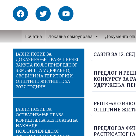
Skip
F
T
Y
to
a
w
o
content
c
i
u
e
t
t
Почетна
Локална самоуправа
Документа оп
b
t
u
o
e
b
o
r
e
ЈАВНИ ПОЗИВ ЗА
САЗИВ ЗА 12. С
ДОКАЗИВАЊЕ ПРАВА ПРЕЧЕГ
k
ЗАКУПА ПОЉОПРИВРЕДНОГ
ЗЕМЉИШТА У ДРЖАВНОЈ
ПРЕДЛОГ И РЕШ
СВОЈИНИ НА ТЕРИТОРИЈИ
КОНКУРСУ ЗА Р
ОПШТИНЕ ЖИТИШТЕ ЗА
УДРУЖЕЊА ПЕ
2027. ГОДИНУ
РЕШЕЊЕ О ИЗБО
ЈАВНИ ПОЗИВ ЗА
ОПШТИНЕ ЖИТИ
ОСТВАРИВАЊЕ ПРАВА
КОРИШЋЕЊА БЕЗ ПЛАЋАЊА
НАКНАДЕ
ПРЕДЛОГ ЗА Ф
ПОЉОПРИВРЕДНОГ
РАСПИСАНОГ ЈА