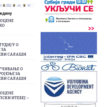
редину
РОЦЕНЕ
КО
ТУДИЈУ О
 ЗА
ЕВИ САЛАШИ
УЧИВАЊЕ О
РОЈЕЊЕ ЗА
ЕВИ САЛАШИ
РОЦЕНЕ
СКИ ИТЕБЕЈ –