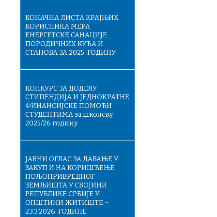
КОНАЧНA ЛИСТA КРАЈЊИХ
КОРИСНИКА МЕРА
ЕНЕРГЕТСКЕ САНАЦИЈЕ
ПОРОДИЧНИХ КУЋА И
СТАНОВА ЗА 2025. ГОДИНУ
КОНКУРС ЗА ДОДЕЛУ
СТИПЕНДИЈА И ЈЕДНОКРАТНЕ
ФИНАНСИЈСКЕ ПОМОЋИ
СТУДЕНТИМА за школску
2025/26 годину
ЈАВНИ ОГЛАС ЗА ДАВАЊЕ У
ЗАКУП И НА КОРИШЋЕЊЕ
ПОЉОПРИВРЕДНОГ
ЗЕМЉИШТА У СВОЈИНИ
РЕПУБЛИКЕ СРБИЈЕ У
ОПШТИНИ ЖИТИШТЕ –
23.3.2026. ГОДИНЕ