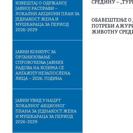
СРЕДИНУ – „ТУР
ИЗВЕШТАЈ О ОДРЖАНОЈ
ЈАВНОЈ РАСПРАВИ –
ЛОКАЛНИ АКЦИОНИ ПЛАН ЗА
ЈЕДНАКОСТ ЖЕНА И
ОБАВЕШТЕЊЕ О
МУШКАРАЦА ЗА ПЕРИОД
ПОТРЕБИ АЖУРИ
2026-2029
ЖИВОТНУ СРЕДИН
ЈАВНИ КОНКУРС ЗА
ОРГАНИЗОВАЊЕ
СПРОВОЂЕЊА ЈАВНИХ
РАДОВА НА КОЈИМА СЕ
АНГАЖУЈУ НЕЗАПОСЛЕНА
ЛИЦА – 2026. ГОДИНА
ЈАВНИ УВИД У НАЦРТ
ЛОКАЛНОГ АКЦИОНОГ
ПЛАНА ЗА ЈЕДНАКОСТ ЖЕНА
И МУШКАРАЦА ЗА ПЕРИОД
2026-2029