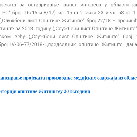
ојеката за остваривање јавног интереса у области ј
РС“ број: 16/16 и 8/17), чл. 15 ст.1 тачка 33 и чл. 58 ст. 1
„Службени лист Општине Житиште“ број 22/18 – пречишће
иште за 2018. годину („Службени лист Општине Житиште“ б
ком већу („Службени лист Општине Житиште“ број 
рој IV-06-77/2018-1,председник општине Житиште, дана 
ансирање про
j
еката производње медијских садржаја из обла
иторији општине Житиштеу 2018.години