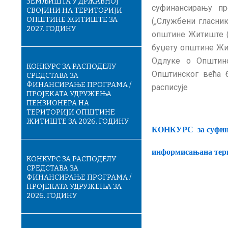
ЗЕМЉИШТА У ДРЖАВНОЈ
суфинансирању пр
СВОЈИНИ НА ТЕРИТОРИЈИ
ОПШТИНЕ ЖИТИШТЕ ЗА
(„Службени гласник 
2027. ГОДИНУ
општине Житиште (
буџету општине Жит
Одлуке о Општинс
КОНКУРС ЗА РАСПОДЕЛУ
Општинског већа б
СРЕДСТАВА ЗА
ФИНАНСИРАЊЕ ПРОГРАМА /
расписује
ПРОЈЕКАТА УДРУЖЕЊА
ПЕНЗИОНЕРА НА
ТЕРИТОРИЈИ ОПШТИНЕ
ЖИТИШТЕ ЗА 2026. ГОДИНУ
КОНКУРС за суфин
информисањана тер
КОНКУРС ЗА РАСПОДЕЛУ
СРЕДСТАВА ЗА
ФИНАНСИРАЊЕ ПРОГРАМА /
ПРОЈЕКАТА УДРУЖЕЊА ЗА
2026. ГОДИНУ