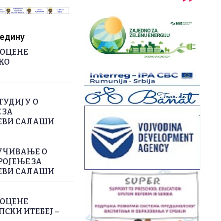
редину
РОЦЕНЕ
КО
ТУДИЈУ О
 ЗА
ЕВИ САЛАШИ
УЧИВАЊЕ О
РОЈЕЊЕ ЗА
ЕВИ САЛАШИ
РОЦЕНЕ
СКИ ИТЕБЕЈ –