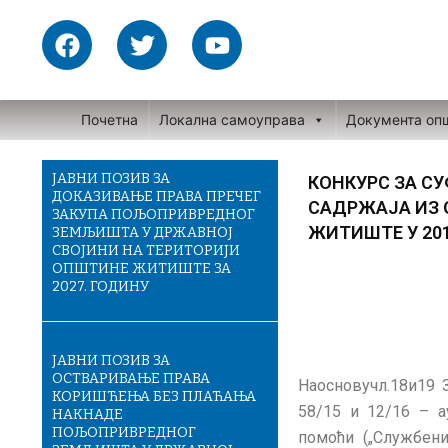
Skip
F
T
Y
to
a
w
o
content
c
i
u
e
t
t
Почетна
Локална самоуправа
Документа оп
b
t
u
o
e
b
o
r
e
ЈАВНИ ПОЗИВ ЗА
КОНКУРС ЗА С
ДОКАЗИВАЊЕ ПРАВА ПРЕЧЕГ
k
САДРЖАЈА ИЗ
ЗАКУПА ПОЉОПРИВРЕДНОГ
ЖИТИШТЕ У 20
ЗЕМЉИШТА У ДРЖАВНОЈ
СВОЈИНИ НА ТЕРИТОРИЈИ
ОПШТИНЕ ЖИТИШТЕ ЗА
2027. ГОДИНУ
ЈАВНИ ПОЗИВ ЗА
ОСТВАРИВАЊЕ ПРАВА
Наосновучл.18и19 
КОРИШЋЕЊА БЕЗ ПЛАЋАЊА
58/15 и 12/16 – а
НАКНАДЕ
ПОЉОПРИВРЕДНОГ
помоћи („Службени