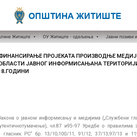
штине Житиште
ОУ Житиште - одељења
Јавни позиви 
УФИНАНСИРАЊЕ ПРОJЕКАТА ПРОИЗВОДЊЕ МЕДИЈ
 ОБЛАСТИ JАВНОГ ИНФОРМИСАЊАНА ТЕРИТОРИЈ
18.ГОДИНИ
Закона о јавном информисању и медијима („Службени глас
утентичнотумачење), чл.87 и95-97 Уредбе о правилима
 гласник РС“ бр. 13/10,100/11, 91/12, 37/13,97/13 и 11