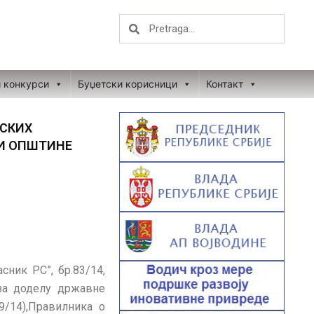
Search
Search
и конкурси
Буџетски корисници
Контакт
СКИХ
И ОПШТИНЕ
ник РС”, бр.83/14,
 за доделу државне
9/14),Правилника о