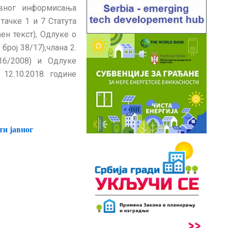
авног информисања
 тачке 1 и 7 Статута
н текст), Одлуке о
рој 38/17),члана 2.
16/2008) и Одлуке
12.10.2018. године
сти
j
авног