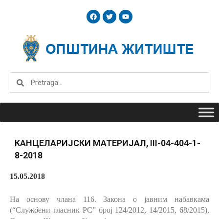
Skip
F
T
Y
to
a
w
o
c
i
u
content
e
t
t
b
t
u
o
e
b
o
r
e
k
Search
Search
КАНЦЕЛАРИЈСКИ МАТЕРИЈАЛ, III-04-404-1-
8-2018
15.05.2018
На основу члана 116.
Закона о јавним набавкама
(“Службени гласник РС” број 124/2012, 14/2015, 68/2015),