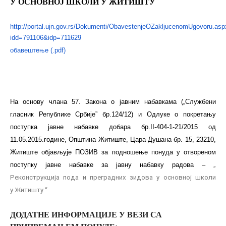
У ОСНОВНОЈ ШКОЛИ У ЖИТИШТУ
http://portal.ujn.gov.rs/Dokumenti/ObavestenjeOZakljucenomUgovoru.asp
idd=791106&idp=711629
обавештење (.pdf)
Нa основу члана 57. Закона о јавним набавкама („Службени
гласник Републике Србије” бр.124/12) и Одлуке о покретању
поступка јавне набавке добара бр.II-404-1-21/2015 од
11.05.2015.године, Општина Житиште, Цара Душана бр. 15, 23210,
Житиште објављује ПОЗИВ за подношење понуда у отвореном
поступку јавне набавке за јавну набавку радова –
„
Реконструкција пода и преградних зидова у основној школи
у Житишту “
ДОДАТНЕ ИНФОРМАЦИЈЕ У ВЕЗИ СА