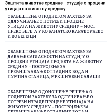
Заштита животне средине - студије о процени
утицаја на животну средину
ОБАВЕШТЕЊЕ О ПОДНЕТОМ ЗАХТЕВУ ЗА
ОДЛУЧИВАЊЕ О ПОТРЕБИ ПРОЦЕНЕ
УТИЦАЈА НА ЖИВОТНУ СРЕДИНУ – МОСТ
ПРЕКО БЕГЕЈА У КО БАНАТСКО КАРАЂОРЂЕВО
И КО БЕГЕЈЦИ
ОБАВЕШТЕЊЕ О ПОДНЕТОМ ЗАХТЕВУ ЗА
ДАВАЊЕ САГЛАСНОСТИ НА СТУДИЈУ О
ПРОЦЕНИ УТИЦАЈА ПРОЈЕКТА НА ЖИВОТНУ
СРЕДИНУ – ПОСТРОЈЕЊЕ ЗА
ПРЕЋИШЋАВАЊЕ ОТПАДНИХ ВОДА И
ПУМПНА СТАНИЦА, МРКШИЋЕВИ САЛАШИ
ОБАВЕШТЕЊЕ О ДОНОШЕЊУ РЕШЕЊА О
ПОДНЕТОМ ЗАХТЕВУ ЗА ОДЛУЧИВАЊЕ О
ПОТРЕБИ ИЗРАДЕ ПРОЦЕНЕ УТИЦАЈА НА
ЖИВОТНУ СРЕДИНУ – ПОСТРОЈЕЊЕ ЗА
ПРЕЋИШЋАВАЊЕ ОТПАДНИХ ВОДА И