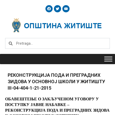
Skip
F
T
Y
to
a
w
o
c
i
u
content
e
t
t
b
t
u
o
e
b
o
r
e
k
Search
Search
РЕКОНСТРУКЦИЈА ПОДА И ПРЕГРАДНИХ
ЗИДОВА У ОСНОВНОЈ ШКОЛИ У ЖИТИШТУ
III-04-404-1-21-2015
ОБАВЕШТЕЊЕ О ЗАКЉУЧЕНОМ УГОВОРУ
У
ПОСТУПКУ
ЈАВНЕ НАБАВКЕ –
РЕКОНСТРУКЦИЈА ПОДА И ПРЕГРАДНИХ ЗИДОВА