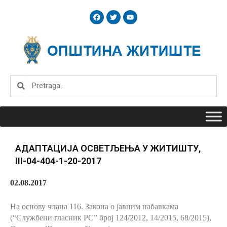
Skip
F
T
Y
to
a
w
o
c
i
u
content
e
t
t
b
t
u
o
e
b
o
r
e
k
Search
Search
АДАПТАЦИЈА ОСВЕТЉЕЊА У ЖИТИШТУ,
III-04-404-1-20-2017
02.08.2017
На основу члана 116.
Закона о јавним набавкама
(“Службени гласник РС” број 124/2012, 14/2015, 68/2015),