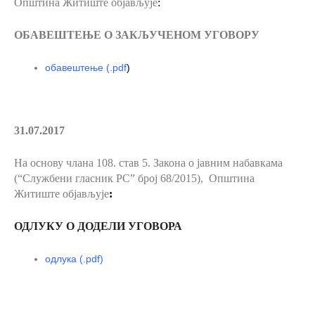
Општина Житиште објављује
:
ОБАВЕШТЕЊЕ О ЗАКЉУЧЕНОМ УГОВОРУ
обавештење
(.pdf
)
31.07.2017
На основу члана 108. став 5.
Закона о јавним набавкама
(“Службени гласник РС” број 68/2015), Општина
Житиште објављује
:
ОДЛУКУ О ДОДЕЛИ УГОВОРА
одлука
(.pdf)