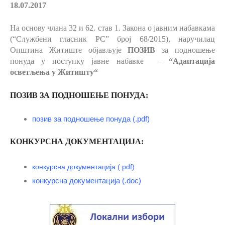
18.07.2017
На основу члана 32 и 62. став 1.
Закона о јавним набавкама
(“Службени гласник РС” број 68/2015), наручилац
Општина Житиште објављује
ПОЗИВ
за подношење
понуда у поступку јавне набавке –
“Адаптација
осветљења у Житишту
“
ПОЗИВ ЗА ПОДНОШЕЊЕ ПОНУДА:
позив за подношење понуда (.pdf)
КОНКУРСНА ДОКУМЕНТАЦИЈА:
конкурсна документација (.pdf)
конкурсна документација (.doc)