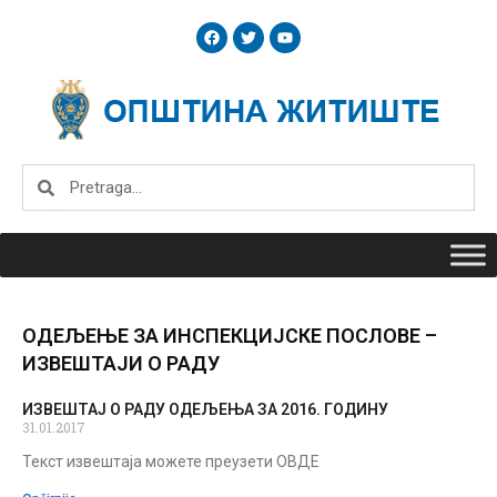
Skip
F
T
Y
to
a
w
o
c
i
u
content
e
t
t
b
t
u
o
e
b
o
r
e
k
Search
Search
ОДЕЉЕЊЕ ЗА ИНСПЕКЦИЈСКЕ ПОСЛОВЕ –
ИЗВЕШТАЈИ О РАДУ
ИЗВЕШТАЈ О РАДУ ОДЕЉЕЊА ЗА 2016. ГОДИНУ
31.01.2017
Текст извештаја можете преузети ОВДЕ