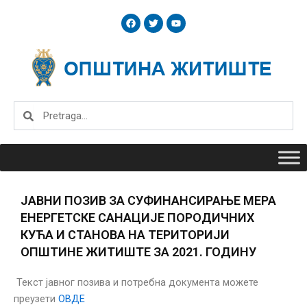
Skip
F
T
Y
to
a
w
o
c
i
u
content
e
t
t
b
t
u
o
e
b
o
r
e
k
Search
Search
ЈАВНИ ПОЗИВ ЗА СУФИНАНСИРАЊЕ МЕРА
ЕНЕРГЕТСКЕ САНАЦИЈЕ ПОРОДИЧНИХ
КУЋА И СТАНОВА НА ТЕРИТОРИЈИ
ОПШТИНЕ ЖИТИШТЕ ЗА 2021. ГОДИНУ
Текст јавног позива и потребна документа можете
преузети
ОВДЕ