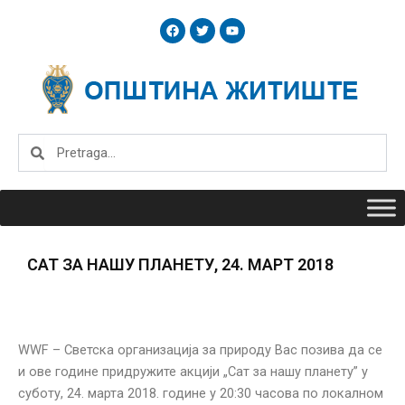
Skip
F
T
Y
to
a
w
o
c
i
u
content
e
t
t
b
t
u
o
e
b
o
r
e
k
Search
Search
САТ ЗА НАШУ ПЛАНЕТУ, 24. МАРТ 2018
WWF – Светска организација за природу Вас позива да се
и ове године придружите акцији „Сат за нашу планету” у
суботу, 24. марта 2018. године у 20:30 часова по локалном