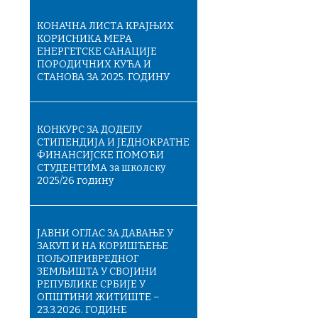
КОНАЧНA ЛИСТA КРАЈЊИХ
КОРИСНИКА МЕРА
ЕНЕРГЕТСКЕ САНАЦИЈЕ
ПОРОДИЧНИХ КУЋА И
СТАНОВА ЗА 2025. ГОДИНУ
КОНКУРС ЗА ДОДЕЛУ
СТИПЕНДИЈА И ЈЕДНОКРАТНЕ
ФИНАНСИЈСКЕ ПОМОЋИ
СТУДЕНТИМА за школску
2025/26 годину
ЈАВНИ ОГЛАС ЗА ДАВАЊЕ У
ЗАКУП И НА КОРИШЋЕЊЕ
ПОЉОПРИВРЕДНОГ
ЗЕМЉИШТА У СВОЈИНИ
РЕПУБЛИКЕ СРБИЈЕ У
ОПШТИНИ ЖИТИШТЕ –
23.3.2026. ГОДИНЕ