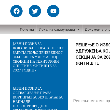
Skip
F
T
Y
to
a
w
o
content
c
i
u
e
t
t
Почетна
Локална самоуправа
Документа оп
b
t
u
o
e
b
o
r
e
ЈАВНИ ПОЗИВ ЗА
РЕШЕЊЕ О ИЗБ
ДОКАЗИВАЊЕ ПРАВА ПРЕЧЕГ
k
УДРУЖЕЊА КОЈ
ЗАКУПА ПОЉОПРИВРЕДНОГ
СЕКЦИЈА ЗА 20
ЗЕМЉИШТА У ДРЖАВНОЈ
СВОЈИНИ НА ТЕРИТОРИЈИ
ЖИТИШТЕ
ОПШТИНЕ ЖИТИШТЕ ЗА
2027. ГОДИНУ
ЈАВНИ ПОЗИВ ЗА
ОСТВАРИВАЊЕ ПРАВА
КОРИШЋЕЊА БЕЗ ПЛАЋАЊА
Решење можете пр
НАКНАДЕ
ПОЉОПРИВРЕДНОГ