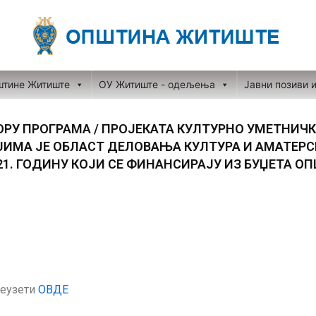
штине Житиште
ОУ Житиште - одељења
Јавни позиви 
ОРУ ПРОГРАМА / ПРОЈЕКАТА КУЛТУРНО УМЕТНИЧ
ИМА ЈЕ ОБЛАСТ ДЕЛОВАЊА КУЛТУРА И АМАТЕР
21. ГОДИНУ КОЈИ СЕ ФИНАНСИРАЈУ ИЗ БУЏЕТА О
еузети
ОВДЕ