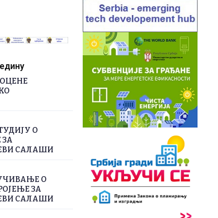
редину
РОЦЕНЕ
КО
ТУДИЈУ О
 ЗА
ЕВИ САЛАШИ
УЧИВАЊЕ О
РОЈЕЊЕ ЗА
ЕВИ САЛАШИ