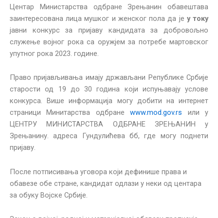
Центар Министарства одбране Зрењанин обавештава
заинтересована лица мушког и женског пола да је
у току
јавни конкурс за пријаву кандидата за добровољно
служење војног рока са оружјем за потребе мартовског
упутног рока 2023. године.
Право пријављивања имају држављани Републике Србије
старости од 19 до 30 година који испуњавају услове
конкурса. Више информација могу добити на интернет
страници Минитарства одбране
www.mod.gov.rs
или у
ЦЕНТРУ МИНИСТАРСТВА ОДБРАНЕ ЗРЕЊАНИН у
Зрењанину. адреса Гундулићева бб, где могу поднети
пријаву.
После потписивања уговора који дефинише права и
обавезе обе стране, кандидат одлази у неки од центара
за обуку Војске Србије.