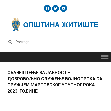
Skip
F
T
Y
to
a
w
o
c
i
u
content
e
t
t
b
t
u
o
e
b
o
r
e
k
Search
Search
ОБАВЕШТЕЊЕ ЗА ЈАВНОСТ –
ДОБРОВОЉНО СЛУЖЕЊЕ ВОЈНОГ РОКА СА
ОРУЖЈЕМ МАРТОВСКОГ УПУТНОГ РОКА
2023. ГОДИНЕ