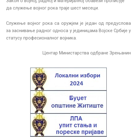
Закон о војној, радној и материјалној обавези прописује
да служење војног рока траје шест месеци.
Служење војног рока са оружјем је један од предуслова
за заснивање радног односа у јединицама Војске Србије у
статусу професионалног војника.
Центар Министарства одбране Зрењанин