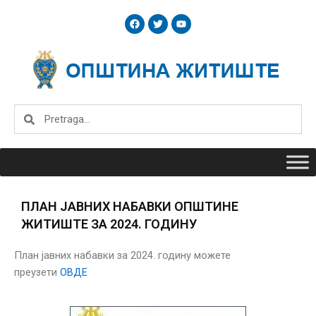
Skip
F
T
Y
to
a
w
o
c
i
u
content
e
t
t
b
t
u
o
e
b
o
r
e
k
Search
Search
ПЛАН ЈАВНИХ НАБАВКИ ОПШТИНЕ
ЖИТИШТЕ ЗА 2024. ГОДИНУ
План јавних набавки за 2024. годину можете
преузети
ОВДЕ