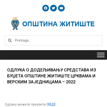
Skip
F
T
Y
to
a
w
o
c
i
u
content
e
t
t
b
t
u
o
e
b
o
r
e
k
Search
Search
ОДЛУКА О ДОДЕЉИВАЊУ СРЕДСТАВА ИЗ
БУЏЕТА ОПШТИНЕ ЖИТИШТЕ ЦРКВАМА И
ВЕРСКИМ ЗАЈЕДНИЦАМА – 2022
Одлуку можете преузети
ОВДЕ