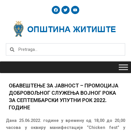
Skip
F
T
Y
to
a
w
o
c
i
u
content
e
t
t
b
t
u
o
e
b
o
r
e
k
Search
Search
ОБАВЕШТЕЊЕ ЗА ЈАВНОСТ – ПРОМОЦИЈА
ДОБРОВОЉНОГ СЛУЖЕЊА ВОЈНОГ РОКА
ЗА СЕПТЕМБАРСКИ УПУТНИ РОК 2022.
ГОДИНЕ
Дана 25.06.2022. године у времену од 18,00 до 20,00
часова у оквиру манифестације “Chicken fest” у