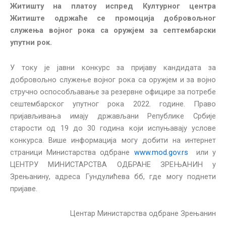
Житишту на платоу испред Културног центра
Житиште одржаће се промоција добровољног
служења војног рока са оружјем за септембарски
упутни рок.
У току је јавни конкурс за пријаву кандидата за
добровољно служење војног рока са оружјем и за војно
стручно оспособљавање за резервне официре за потребе
сештембарског упутног рока 2022. године. Право
пријављивања имају држављани Републике Србије
старости од 19 до 30 година који испуњавају услове
конкурса. Више информација могу добити на интернет
страници Министарства одбране
www.mod.gov.rs
или у
ЦЕНТРУ МИНИСТАРСТВА ОДБРАНЕ ЗРЕЊАНИН у
Зрењанину, адреса Гундулићева бб, где могу поднети
пријаве.
Центар Министарства одбране Зрењанин