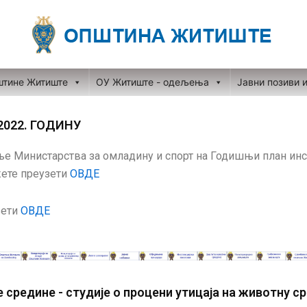
штине Житиште
ОУ Житиште - одељења
Јавни позиви 
2022. ГОДИНУ
 Министарства за омладину и спорт на Годишњи план инс
жете преузети
ОВДЕ
зети
ОВДЕ
средине - студије о процени утицаја на животну с