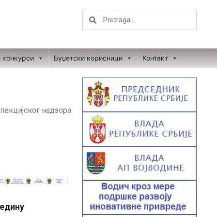
Search
Search
и конкурси
Буџетски корисници
Контакт
пекцијског надзора
редину