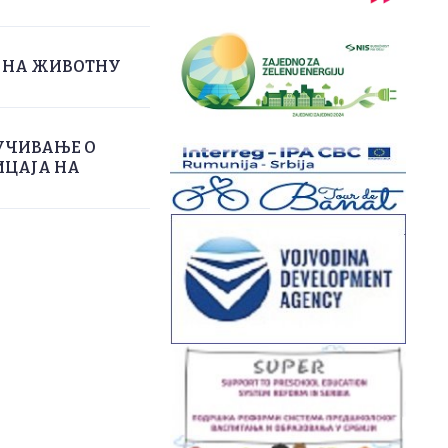
А НА ЖИВОТНУ
УЧИВАЊЕ О
ИЦАЈА НА