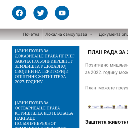
Skip
F
T
Y
to
a
w
o
content
c
i
u
e
t
t
Почетна
Локална самоуправа
Документа оп
b
t
u
o
e
b
o
r
e
ЈАВНИ ПОЗИВ ЗА
ПЛАН РАДА ЗА 
ДОКАЗИВАЊЕ ПРАВА ПРЕЧЕГ
k
ЗАКУПА ПОЉОПРИВРЕДНОГ
Позитивно мишљење
ЗЕМЉИШТА У ДРЖАВНОЈ
СВОЈИНИ НА ТЕРИТОРИЈИ
за 2022. годину мо
ОПШТИНЕ ЖИТИШТЕ ЗА
2027. ГОДИНУ
План можете преу
ЈАВНИ ПОЗИВ ЗА
ОСТВАРИВАЊЕ ПРАВА
КОРИШЋЕЊА БЕЗ ПЛАЋАЊА
НАКНАДЕ
Заштита животне 
ПОЉОПРИВРЕДНОГ