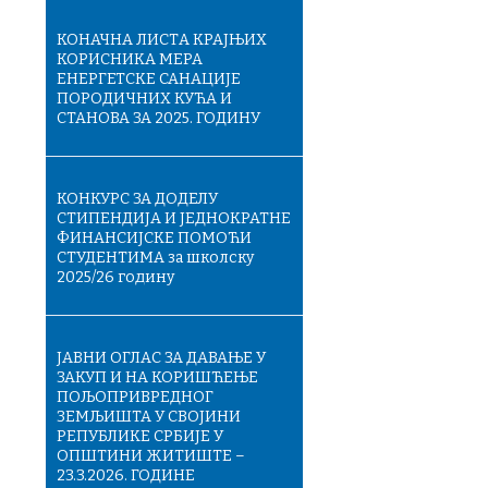
КОНАЧНA ЛИСТA КРАЈЊИХ
КОРИСНИКА МЕРА
ЕНЕРГЕТСКЕ САНАЦИЈЕ
ПОРОДИЧНИХ КУЋА И
СТАНОВА ЗА 2025. ГОДИНУ
КОНКУРС ЗА ДОДЕЛУ
СТИПЕНДИЈА И ЈЕДНОКРАТНЕ
ФИНАНСИЈСКЕ ПОМОЋИ
СТУДЕНТИМА за школску
2025/26 годину
ЈАВНИ ОГЛАС ЗА ДАВАЊЕ У
ЗАКУП И НА КОРИШЋЕЊЕ
ПОЉОПРИВРЕДНОГ
ЗЕМЉИШТА У СВОЈИНИ
РЕПУБЛИКЕ СРБИЈЕ У
ОПШТИНИ ЖИТИШТЕ –
23.3.2026. ГОДИНЕ