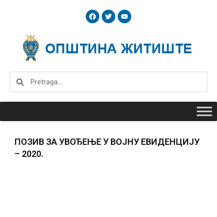
Skip
F
T
Y
to
a
w
o
c
i
u
content
e
t
t
b
t
u
o
e
b
o
r
e
k
Search
Search
ПОЗИВ ЗА УВОЂЕЊЕ У ВОЈНУ ЕВИДЕНЦИЈУ
– 2020.