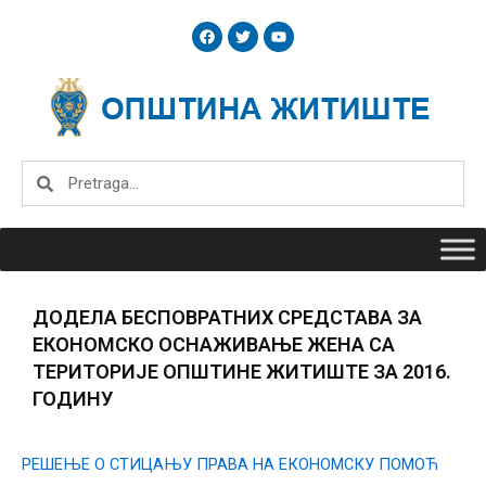
Skip
F
T
Y
to
a
w
o
c
i
u
content
e
t
t
b
t
u
o
e
b
o
r
e
k
Search
Search
ДОДЕЛА БЕСПОВРАТНИХ СРЕДСТАВА ЗА
ЕКОНОМСКО ОСНАЖИВАЊЕ ЖЕНА СА
ТЕРИТОРИЈЕ ОПШТИНЕ ЖИТИШТЕ ЗА 2016.
ГОДИНУ
РЕШЕЊЕ О СТИЦАЊУ ПРАВА НА ЕКОНОМСКУ ПОМОЋ