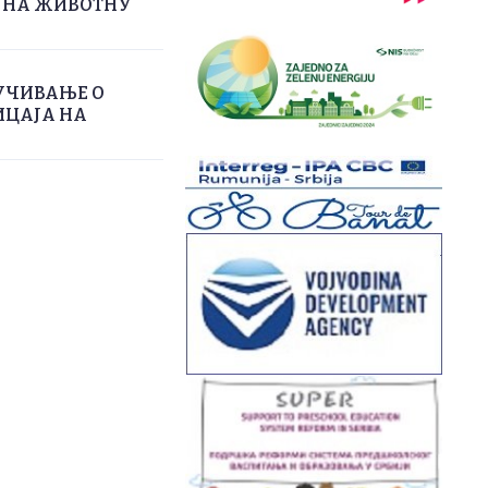
А НА ЖИВОТНУ
УЧИВАЊЕ О
ИЦАЈА НА