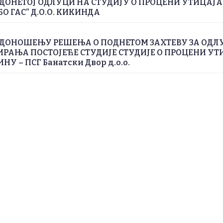
ДОНЕТОЈ ОДЛУЦИ НА СТУДИЈУ О ПРОЦЕНИ УТИЦАЈ
БО ГАС“ Д.О.О. КИКИНДА
 ДОНОШЕЊУ РЕШЕЊА О ПОДНЕТОМ ЗАХТЕВУ ЗА ОДЛ
РАЊА ПОСТОЈЕЋЕ СТУДИЈЕ СТУДИЈЕ О ПРОЦЕНИ УТ
У – ПСГ Банатски Двор д.о.о.