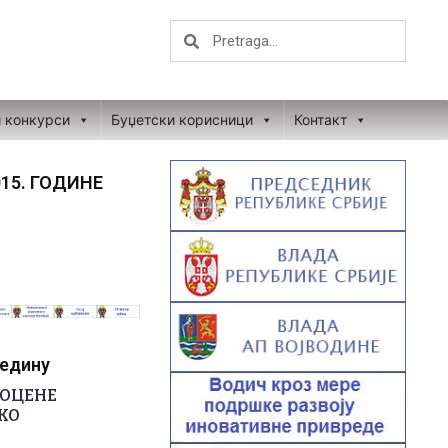
Search
Search
и конкурси
Буџетски корисници
Контакт
15. ГОДИНE
редину
РОЦЕНЕ
КО