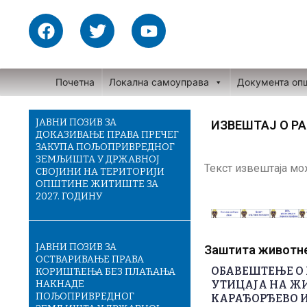
Skip
F
T
Y
to
a
w
o
content
c
i
u
e
t
t
Почетна
Локална самоуправа
Документа оп
b
t
u
o
e
b
o
r
e
ЈАВНИ ПОЗИВ ЗА
ИЗВЕШТАЈ О РА
ДОКАЗИВАЊЕ ПРАВА ПРЕЧЕГ
k
ЗАКУПА ПОЉОПРИВРЕДНОГ
ЗЕМЉИШТА У ДРЖАВНОЈ
Текст извештаја м
СВОЈИНИ НА ТЕРИТОРИЈИ
ОПШТИНЕ ЖИТИШТЕ ЗА
2027. ГОДИНУ
ЈАВНИ ПОЗИВ ЗА
Заштита животне 
ОСТВАРИВАЊЕ ПРАВА
ОБАВЕШТЕЊЕ О 
КОРИШЋЕЊА БЕЗ ПЛАЋАЊА
НАКНАДЕ
УТИЦАЈА НА ЖИ
ПОЉОПРИВРЕДНОГ
КАРАЂОРЂЕВО И