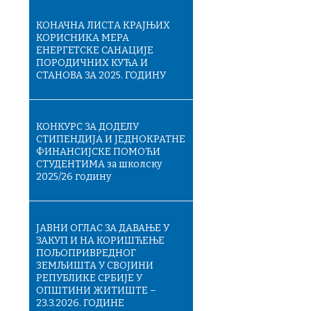
КОНАЧНA ЛИСТA КРАЈЊИХ
КОРИСНИКА МЕРА
ЕНЕРГЕТСКЕ САНАЦИЈЕ
ПОРОДИЧНИХ КУЋА И
СТАНОВА ЗА 2025. ГОДИНУ
КОНКУРС ЗА ДОДЕЛУ
СТИПЕНДИЈА И ЈЕДНОКРАТНЕ
ФИНАНСИЈСКЕ ПОМОЋИ
СТУДЕНТИМА за школску
2025/26 годину
ЈАВНИ ОГЛАС ЗА ДАВАЊЕ У
ЗАКУП И НА КОРИШЋЕЊЕ
ПОЉОПРИВРЕДНОГ
ЗЕМЉИШТА У СВОЈИНИ
РЕПУБЛИКЕ СРБИЈЕ У
ОПШТИНИ ЖИТИШТЕ –
23.3.2026. ГОДИНЕ