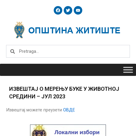
Skip
F
T
Y
to
a
w
o
c
i
u
content
e
t
t
b
t
u
o
e
b
o
r
e
k
Search
Search
ИЗВЕШТАЈ О МЕРЕЊУ БУКЕ У ЖИВОТНОЈ
СРЕДИНИ – ЈУЛ 2023
Извештај можете преузети
ОВДЕ